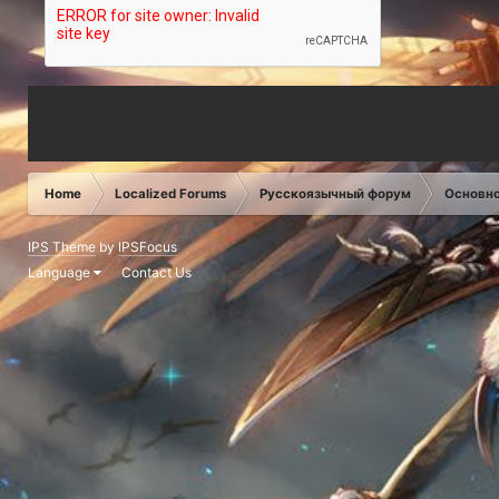
Home
Localized Forums
Русскоязычный форум
Основн
IPS Theme
by
IPSFocus
Language
Contact Us