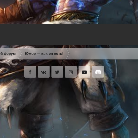
ой форум
Юмор — как он есть!
Facebook
VK
Twitter
Instagram
Youtube
Discord