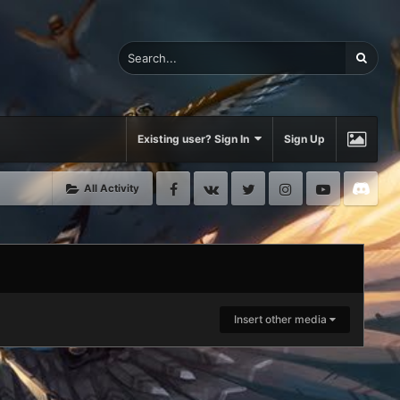
Existing user? Sign In
Sign Up
Facebook
VK
Twitter
Instagram
Youtube
Di
All Activity
Insert other media