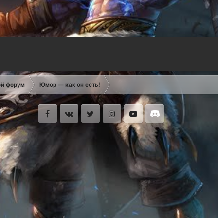
ой форум
Юмор — как он есть!
Facebook
VK
Twitter
Instagram
Youtube
Discord