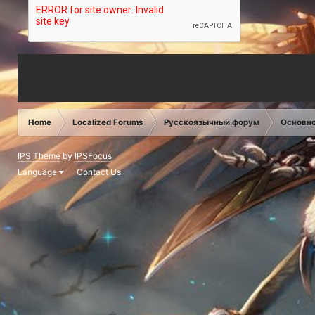
Home
Localized Forums
Русскоязычный форум
Основн
IPS Theme
by
IPSFocus
Language
Contact Us