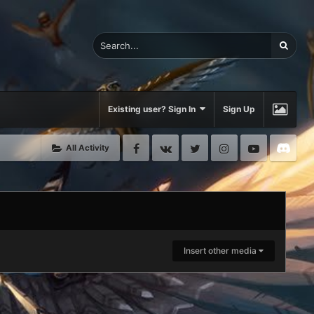
Existing user? Sign In
Sign Up
Facebook
VK
Twitter
Instagram
Youtube
Di
All Activity
Insert other media