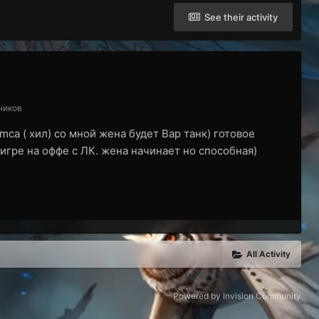
See their activity
тников
mca ( хил) со мной жена будет Вар танк) готовое
 игре на оффе с ЛК. жена начинает но способная)
All Activity
Powered by Invision Community