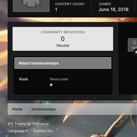
CONTENT COUNT
JOINED
1
June 18, 2018
COMMUNITY REPUTATION
0
Neutral
About treneruemsya
Rank
Newcomer
Home
treneruemsya
IPS Theme
by
IPSFocus
Language
Contact Us