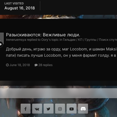
LAST VISITED
August 16, 2018
Разыскиваются: Вежливые люди.
treneruemsya replied to Oory's topic in
Гильдии / КП / Группы / Поиск спу
Добрый день, играю за орду, маг Locobom, и шаман Maksi
пати) писать лучше Locobom, он у меня фармит голду. я в
June 18, 2018
28 replies
Facebook
VK
Twitter
Instagram
Youtube
Discord