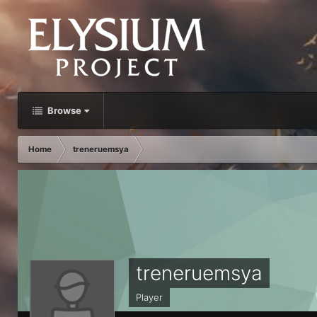
Browse
Home
treneruemsya
treneruemsya
Player