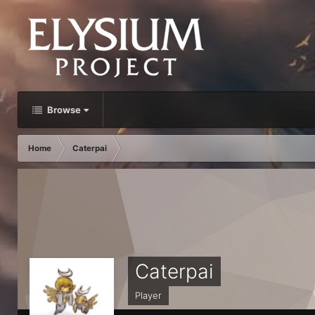
Browse
Home
Caterpai
Caterpai
Player