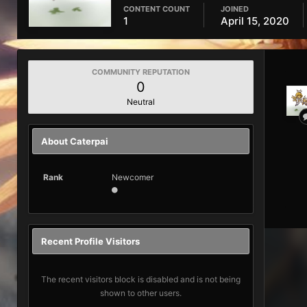
CONTENT COUNT
JOINED
1
April 15, 2020
COMMUNITY REPUTATION
0
Neutral
About Caterpai
Rank
Newcomer
Recent Profile Visitors
The recent visitors block is disabled and is not being
shown to other users.