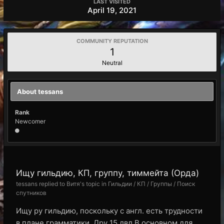
LAST VISITED
April 19, 2021
COMMUNITY REPUTATION
1
Neutral
About tessans
Rank
Newcomer
Ищу гильдию, КП, группу, тиммейта (Орда)
tessans replied to Витя's topic in
Гильдии / КП / Группы / Поиск
спутников
Ищу ру гильдию, поскольку с англ. есть трудности
в плане грамматики. Дру 15 лвл В основном для