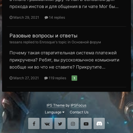
прохода инстов и для общения в ги чате Мог бы...
March 29, 2021
14 replies
Разовые вопросы и ответы
tessans replied to Enrosque's topic in
Основной форум
Почему такая отвратительная система платежей
прикручена? Ребят, вы русскоязычное комьюнити
вообще ни во что не ставите? Прикрутите...
March 27, 2021
119 replies
1
IPS Theme
by
IPSFocus
Language
Contact Us
Facebook
VK
Twitter
Instagram
Youtube
Discord