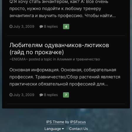
Q:Я хочу стать энчантером, как? A: Все очень
просто, нужно подойти к любому тренеру
энчантинга и выучить профессию. Чтобы найти...
July 3, 2009
8 replies
4
Любителям одуванчиков-лютиков
(гайд по прокачке)
~ENIGMA~ posted a topic in
Алхимия и травничество
Основная информация. Основная, собирательная
профессия. Травничество/Сбор растений является
практически обязательной профессией для...
July 3, 2009
8 replies
7
IPS Theme
by
IPSFocus
Language
Contact Us