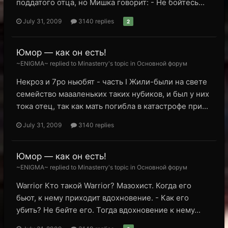
поддатого отца, но Мишка говорит: - Не бойтесь...
July 31, 2009
3140 replies
2
Юмор — как он есть!
~ENIGMA~ replied to Minasterry's topic in
Основной форум
Некроз и 7ро ньюбят - часть I Жили-были на свете
семейство маааленьких таких нубиков, и был у них
тока отец, так как мать погибла в катастрофе при...
July 31, 2009
3140 replies
Юмор — как он есть!
~ENIGMA~ replied to Minasterry's topic in
Основной форум
Warrior Кто такой Warrior? Мазохист. Когда его
бьют, к нему приходит вдохновение. - Как его
убить? Не бейте его. Тогда вдохновение к нему...