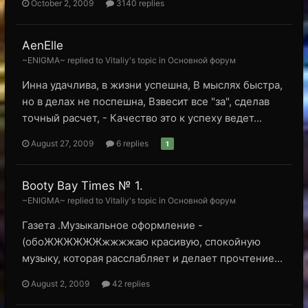
October 2, 2009
3140 replies
AenElle
~ENIGMA~ replied to Vitaliy's topic in
Основной форум
Инна удачлива, в жизни успешна, В мыслях быстра,
но в делах не поспешна, Взвесит все "за", сделав
точный расчет, - Качество это к успеху ведет...
August 27, 2009
6 replies
1
Booty Bay Times № 1.
~ENIGMA~ replied to Vitaliy's topic in
Основной форум
Газета .Музыкальное оформление -
(обоЖЖЖЖЖЖжжжжаю красивую, спокойную
музыку, которая расслабляет и делает прочтение...
August 2, 2009
42 replies