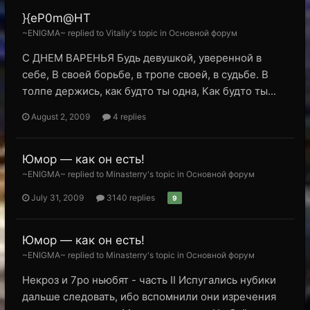
}{eP0m@HT
~ENIGMA~ replied to Vitaliy's topic in
Основной форум
С ДНЕМ ВАРЕНЬЯ Будь девушкой, уверенной в
себе, В своей борьбе, в тропе своей, в судьбе. В
толпе держись, как будто ты одна, Как будто ты...
August 2, 2009
4 replies
Юмор — как он есть!
~ENIGMA~ replied to Minasterry's topic in
Основной форум
July 31, 2009
3140 replies
9
Юмор — как он есть!
~ENIGMA~ replied to Minasterry's topic in
Основной форум
Некроз и 7ро ньюбят - часть II Испугались нубики
дальше следовать, ибо вспомнили они изречения