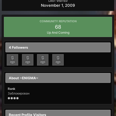
LAST VISITED
November 1, 2009
COMMUNITY REPUTATION
68
Up And Coming
4 Followers
About ~ENIGMA~
Rank
Заблокирован
Recent Profile Visitors