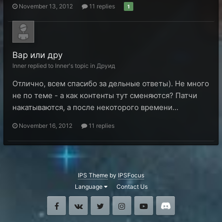
November 13, 2012
11 replies
1
Вар или дру
Inner replied to Inner's topic in
Друид
Отлично, всем спасибо за дельные ответы). Не много
не по теме - а как контенты тут сменяются? Патчи
накатываются, а после некоторого времени...
November 16, 2012
11 replies
IPS Theme
by
IPSFocus
Language
Contact Us
Facebook
VK
Twitter
Instagram
Youtube
Discord