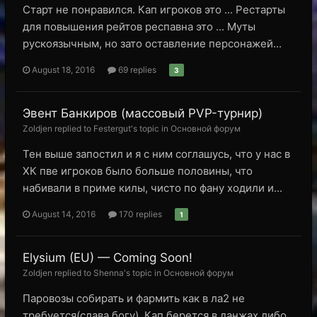
Старт не понравился. Кап игроков это ... Рестарты
для повышения рейтов респавна это ... Муты
рускоязычным, но зато оставление персонажей...
August 18, 2016
69 replies
3
Эвент Банкиров (массовый PVP-турнир)
Zoldjen replied to Festergut's topic in
Основной форум
Тен выше запостил и я с ним соглашусь, что у нас в
ХК пве игроков было больше половины, что
набивали в приме килы, чисто по фану ходили и...
August 14, 2016
170 replies
1
Elysium (EU) — Coming Soon!
Zoldjen replied to Shenna's topic in
Основной форум
Паровозы собирать и фармить как в ла2 не
требуется(слава богу). Кап берется в данжах либо