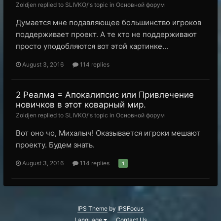
Zoldjen replied to SLIVKO/'s topic in
Основной форум
Думается мне подавляющее большинство игроков
поддерживает проект. А те кто не поддерживают
просто уподобляются вот этой картинке...
August 3, 2016
114 replies
2 Реалма = Апокалипсис или Привлечение
новичков в этот коварный мир.
Zoldjen replied to SLIVKO/'s topic in
Основной форум
Вот оно чо, Михалыч! Оказывается игроки мешают
проекту. Будем знать.
August 3, 2016
114 replies
1
IPS Theme
by
IPSFocus
Language
Contact Us