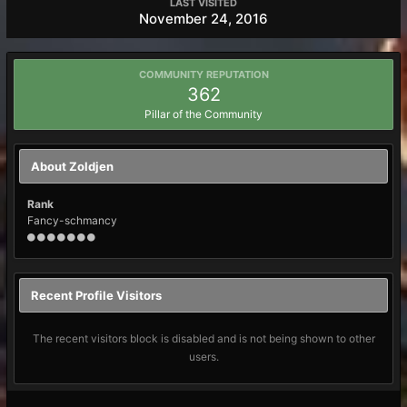
LAST VISITED
November 24, 2016
COMMUNITY REPUTATION
362
Pillar of the Community
About Zoldjen
Rank
Fancy-schmancy
Recent Profile Visitors
The recent visitors block is disabled and is not being shown to other
users.