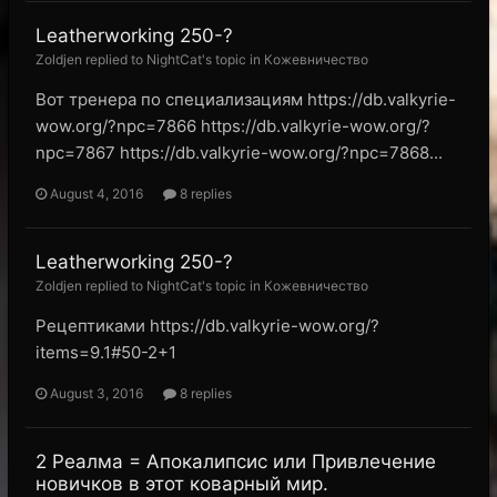
Leatherworking 250-?
Zoldjen replied to NightCat's topic in
Кожевничество
Вот тренера по специализациям https://db.valkyrie-
wow.org/?npc=7866 https://db.valkyrie-wow.org/?
npc=7867 https://db.valkyrie-wow.org/?npc=7868...
August 4, 2016
8 replies
Leatherworking 250-?
Zoldjen replied to NightCat's topic in
Кожевничество
Рецептиками https://db.valkyrie-wow.org/?
items=9.1#50-2+1
August 3, 2016
8 replies
2 Реалма = Апокалипсис или Привлечение
новичков в этот коварный мир.