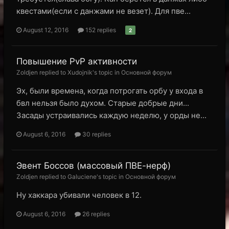
квестами(если с данжами не везет). Для пве...
August 12, 2016
152 replies
2
Повышение PvP активности
Zoldjen replied to Xudojnik's topic in
Основной форум
Эх, были времена, когда потрогать орбу у входа в
бвл нельзя было духом. Старые добрые дни...
Засады устраивались каждую неделю, у орды не...
August 6, 2016
30 replies
Эвент Боссов (массовый ПВЕ-нерф)
Zoldjen replied to Galuciene's topic in
Основной форум
Ну хаккара убивали человек в 12.
August 6, 2016
26 replies