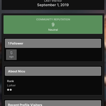
LAST VISITED
September 1, 2019
COMMUNITY REPUTATION
9
Neutral
1 Follower
About Nicu
Rank
Lurker
Recent Profile Visitors