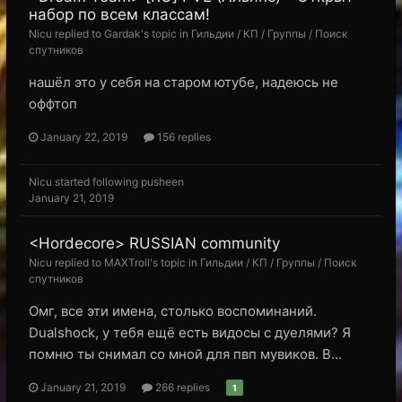
набор по всем классам!
Nicu replied to Gardak's topic in
Гильдии / КП / Группы / Поиск
спутников
нашёл это у себя на старом ютубе, надеюсь не
оффтоп
January 22, 2019
156 replies
Nicu
started following
pusheen
January 21, 2019
<Hordecore> RUSSIAN community
Nicu replied to MAXTroll's topic in
Гильдии / КП / Группы / Поиск
спутников
Омг, все эти имена, столько воспоминаний.
Dualshock, у тебя ещё есть видосы с дуелями? Я
помню ты снимал со мной для пвп мувиков. В...
January 21, 2019
266 replies
1