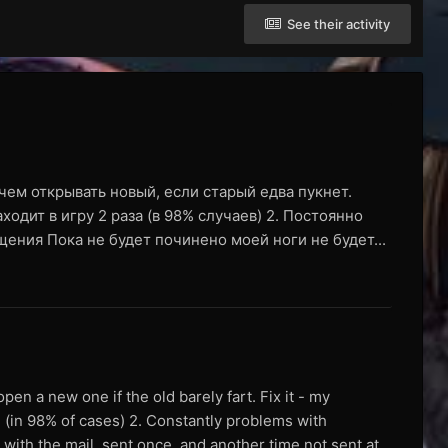
See their activity
чем открывать новый, если старый едва пукнет.
одит в игру 2 раза (в 98% случаев) 2. Постоянно
ения Пока не будет починено моей ноги не будет...
pen a new one if the old barely fart. Fix it - my
(in 98% of cases) 2. Constantly problems with
ith the mail, sent once, and another time not sent at...