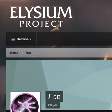
Browse
Home
Лэв
Лэв
Player