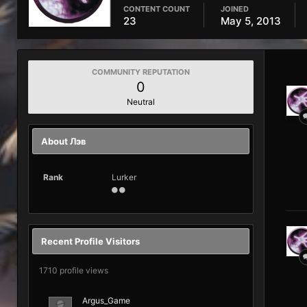
CONTENT COUNT
JOINED
23
May 5, 2013
COMMUNITY REPUTATION
0
Neutral
About Лэв
Rank
Lurker
Recent Profile Visitors
1710 profile views
Argus_Game