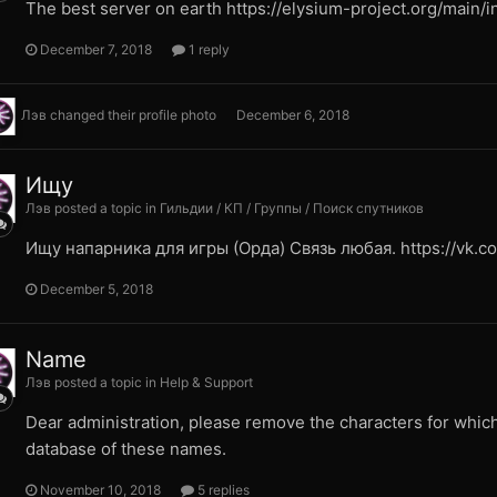
The best server on earth https://elysium-project.org/main/
December 7, 2018
1 reply
Лэв
changed their profile photo
December 6, 2018
Ищу
Лэв posted a topic in
Гильдии / КП / Группы / Поиск спутников
Ищу напарника для игры (Орда) Cвязь любая. https://vk.c
December 5, 2018
Name
Лэв posted a topic in
Help & Support
Dear administration, please remove the characters for which 
database of these names.
November 10, 2018
5 replies