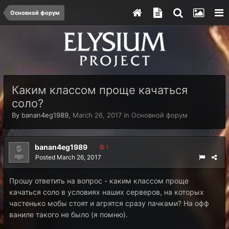
Основной форум
Каким классом проще качаться
соло?
By
banan4eg1989
,
March 26, 2017
in
Основной форум
banan4eg1989
1
Posted
March 26, 2017
Прошу ответить на вопрос - каким классом проще
качаться соло в условиях наших серверов, на которых
частенько мобы стоят и агрятся сразу пачками? На офф
ваниле такого не было (я помню).