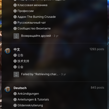
Классовая механика
Профессии
Аддон The Burning Crusade
Русскоязычный чат
Сообщество Вконтакте
Возвращайте друзей
1293
posts
中文
公告
技术支持
公会
Failed by "Retrieving char…
845
posts
Deutsch
Ankündigungen
Anleitungen & Tutorials
Gildenrekrutierung