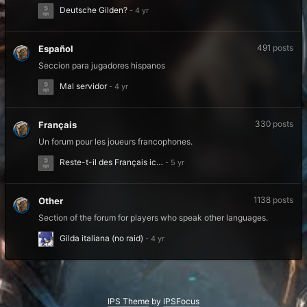
Deutsche Gilden?
491
posts
Español
Seccion para jugadores hispanos
Mal servidor
330
posts
Français
Un forum pour les joueurs francophones.
Reste-t-il des Français ic…
1138
posts
Other
Section of the forum for players who speak other languages.
Gilda italiana (no raid)
IPS Theme
by
IPSFocus