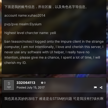
下面是我的账号信息，所在区服，以及角色名字等信息。
account name:xuhao2014
pvp/pve rrealm:Elysium
highest level charcter name: yeili
ban teason/notes:I logged onto the impure client in the strange
computer, I am not intentionally, I love and cherish this server, I
never use any software with UI helper, I really have no
intention, please give me a chance, I spent a lot of time, I will
cherish my ID.
332064113
0
Posted
July 15, 2017
我也莫名其妙的冻结了 难道是去STSM的问题 可是我没有打镇长啊