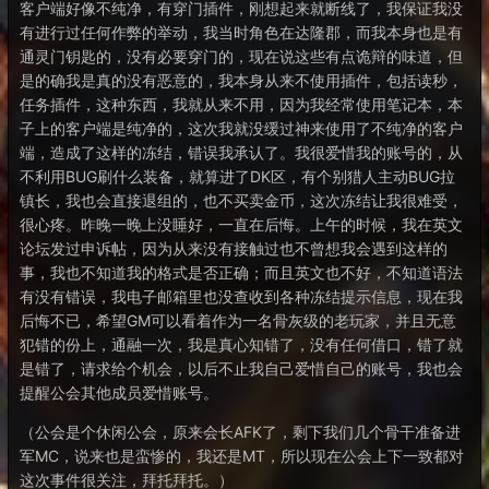
客户端好像不纯净，有穿门插件，刚想起来就断线了，我保证我没
有进行过任何作弊的举动，我当时角色在达隆郡，而我本身也是有
通灵门钥匙的，没有必要穿门的，现在说这些有点诡辩的味道，但
是的确我是真的没有恶意的，我本身从来不使用插件，包括读秒，
任务插件，这种东西，我就从来不用，因为我经常使用笔记本，本
子上的客户端是纯净的，这次我就没缓过神来使用了不纯净的客户
端，造成了这样的冻结，错误我承认了。我很爱惜我的账号的，从
不利用BUG刷什么装备，就算进了DK区，有个别猎人主动BUG拉
镇长，我也会直接退组的，也不买卖金币，这次冻结让我很难受，
很心疼。昨晚一晚上没睡好，一直在后悔。上午的时候，我在英文
论坛发过申诉帖，因为从来没有接触过也不曾想我会遇到这样的
事，我也不知道我的格式是否正确；而且英文也不好，不知道语法
有没有错误，我电子邮箱里也没查收到各种冻结提示信息，现在我
后悔不已，希望GM可以看着作为一名骨灰级的老玩家，并且无意
犯错的份上，通融一次，我是真心知错了，没有任何借口，错了就
是错了，请求给个机会，以后不止我自己爱惜自己的账号，我也会
提醒公会其他成员爱惜账号。
（公会是个休闲公会，原来会长AFK了，剩下我们几个骨干准备进
军MC，说来也是蛮惨的，我还是MT，所以现在公会上下一致都对
这次事件很关注，拜托拜托。）