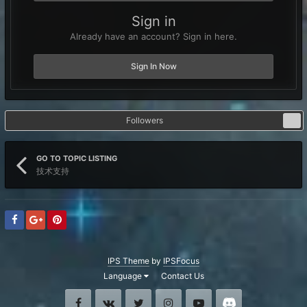
Sign in
Already have an account? Sign in here.
Sign In Now
Followers
0
GO TO TOPIC LISTING
技术支持
IPS Theme
by
IPSFocus
Language
Contact Us
Facebook
VK
Twitter
Instagram
Youtube
Discord