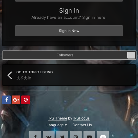
Sign in
Already have an account? Sign in here.
Sign In Now
Followers
0
GO TO TOPIC LISTING
技术支持
IPS Theme
by
IPSFocus
Language
Contact Us
Facebook
VK
Twitter
Instagram
Youtube
Discord