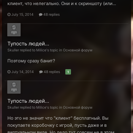
клиент, что нелегально. Они и к скриншоту (или...
July 15, 2014
48 replies
Тупость людей...
Skuller replied to Milice's topic in
Основной форум
Поэтому сразу банит?
July 14, 2014
48 replies
1
Тупость людей...
Skuller replied to Milice's topic in
Основной форум
Но это не значит что "клиент" бесплатный. Вы
покупаете коробочку с игрой, пусть даже и в
виртуальном виде. Но дело тут совсем не в этом...