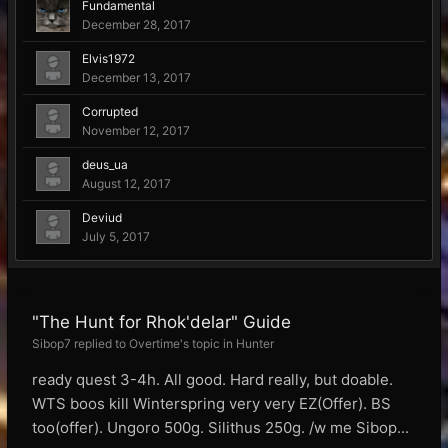
Fundamental
December 28, 2017
Elvis1972
December 13, 2017
Corrupted
November 12, 2017
deus_ua
August 12, 2017
Deviud
July 5, 2017
"The Hunt for Rhok'delar" Guide
Sibop7 replied to Overtime's topic in
Hunter
ready quest 3-4h. All good. Hard really, but doable.
WTS boos kill Winterspring very very EZ(Offer). BS
too(offer). Ungoro 500g. Silithus 250g. /w me Sibop...