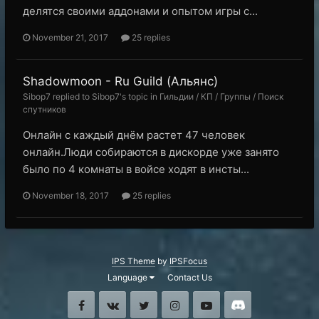
делятся своими аддонами и опытом игры с...
November 21, 2017
25 replies
Shadowmoon - Ru Guild (Альянс)
Sibop7 replied to Sibop7's topic in
Гильдии / КП / Группы / Поиск
спутников
Онлайн с каждый днём растет 47 человек
онлайн.Люди собираются в дискорде уже занято
было по 4 комнаты в войсе ходят в инсты...
November 18, 2017
25 replies
IPS Theme
by
IPSFocus
Language
Contact Us
Facebook
VK
Twitter
Instagram
Youtube
Discord