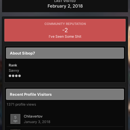
LAST VISITED
February 2, 2018
COMMUNITY REPUTATION
-2
I've Seen Some Shit
About Sibop7
Rank
Savvy
Recent Profile Visitors
1371 profile views
Chilavertov
January 3, 2018