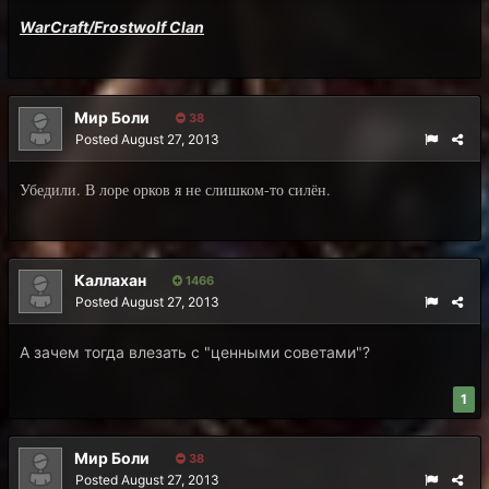
WarCraft/Frostwolf Clan
Мир Боли
38
Posted
August 27, 2013
Убедили. В лоре орков я не слишком-то силён.
Каллахан
1466
Posted
August 27, 2013
А зачем тогда влезать с "ценными советами"?
1
Мир Боли
38
Posted
August 27, 2013