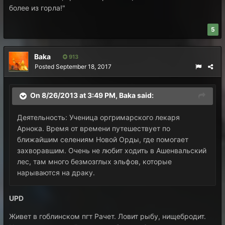
более из горла!"
5
Baka
913
Posted
September 18, 2017
On 8/26/2013 at 3:49 PM,
Baka
said:
Деятельность: Ученица оргримарского лекаря
Арнока. Время от времени путешествует по
ближайшим селениям Новой Орды, где помогает
захворавшим. Очень не любит ходить в Ашенвальский
лес, там много безмозглых эльфов, которые
нарываются на драку.
UPD
Живет в гоблинском пгт Рачет. Ловит рыбу, нищебродит.