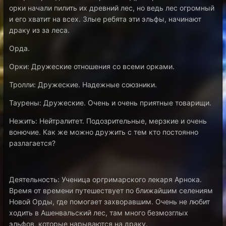
орки начали пилить их древний лес, но ведь лес огромный
и его хватит на всех. Злые ребята эти эльфы, начинают
драку из за леса.
Орда.
Орки: Дружеские отношения со всеми орками.
Тролли: Дружеские. Надежные союзники.
Таурены: Дружеские. Очень и очень приятные товарищи.
Нежить: Нейтралитет. Подозрительные, мерзкие и очень
вонючие. Как же можно дружить с тем кто постоянно
разлагается?
Деятельность: Ученица оргримарского лекаря Арнока.
Время от времени путешествует по ближайшим селениям
Новой Орды, где помогает захворавшим. Очень не любит
ходить в Ашенвальский лес, там много безмозглых
эльфов, которые нарываются на драку.