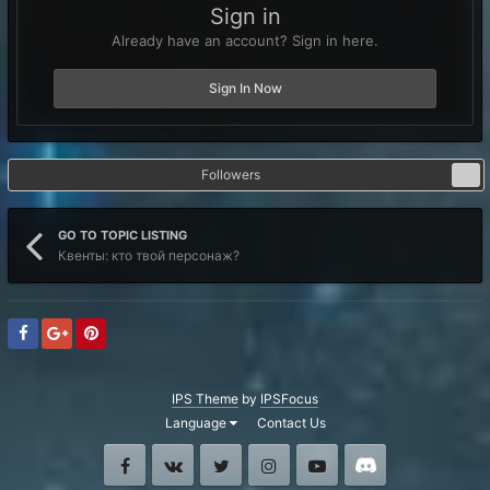
Sign in
Already have an account? Sign in here.
Sign In Now
Followers
0
GO TO TOPIC LISTING
Квенты: кто твой персонаж?
IPS Theme
by
IPSFocus
Language
Contact Us
Facebook
VK
Twitter
Instagram
Youtube
Discord