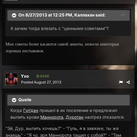
On 8/27/2013 at 12:25 PM, Каллахан said:
А зачем тогда влезать с "ценными советами"?
Мои советы более касаются самой анкеты, нежели некоторых
лоровых нестыковок.
Yxo
8068
Posted
August 27, 2013
Quote
Когда
Гул’дан
пришел в их поселение и предложил
выпить крови
Маннорота
,
Дуротан
наотрез отказался.
"Эй, Дур, выпить хочешь?" - "Гуль, я в завязке, ты же
знаешь" - "Я чо, зря Маннорота тащил с собой?" - "Тем