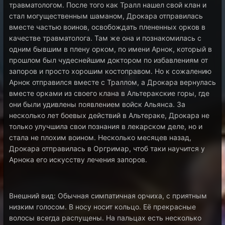
травматологом. После того как Тралл нашел свой клан и
стал могущественным шаманом, Дрокара отправилась
вместе частью воинов, освобождать плененных орков в
качестве травматолога. Там же она и познакомилась с
одним бывшим в плену орком, по имени Арнок, который в
прошлом был чудеснейшим доктором по избавлениям от
запоров и просто хорошим костоправом. Но к сожалению
Арнок отправился вместе с Траллом, а Дрокара вернулась
вместе орками из своего клана в Альтеракские горы, где
они были удивлены появлением войск Альянса. За
несколько лет боевых действий в Альтераке, Дрокара не
только улучшила свои познания в лекарском деле, но и
стала не плохим воином. Несколько месяцев назад,
Дрокара отправилась в Оргримар, чтоб таки научится у
Арнока его искусству лечения запоров.
Внешний вид: Обычная симпатичная орчиха, с приятным
низким голосом. В носу носит кольцо. Её прекрасные
волосы всегда распущены. На пальцах есть несколько