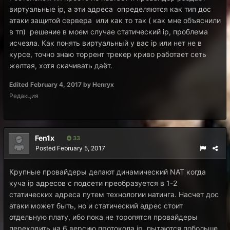
виртуальные ip, а эти адреса определяются как тип дос
атаки защитой сервера или как то так ( как мне объяснили
в тп) решение в моем случае статический ip, проблема
исчезла. Как понять виртуальный у вас ip или нет не в
курсе, точно знаю торрент трекер криво работает сеть
желтая, хотя скачивать даёт.
Edited
February 4, 2017
by Henryx
Редакция
Fen1x
33
Posted
February 5, 2017
Крупные провайдеры делают динамический NAT когда
куча ip адресов с подсети преобразуется в 1-2
статических адреса путем технологии натинга. Насчет дос
атаки может быть, но и статический адрес стоит
отдельную плату, ибо пока не торопятся провайдеры
переходить на 6 версию протокола ip, пытаются побольше