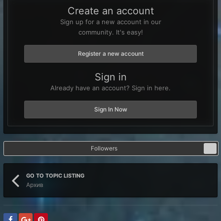
Create an account
Sign up for a new account in our
community. It's easy!
Register a new account
Sign in
Already have an account? Sign in here.
Sign In Now
Followers
0
GO TO TOPIC LISTING
Архив