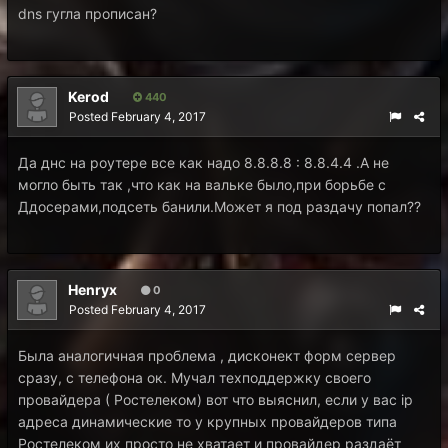
dns гугла прописан?
Kerod
440
Posted
February 4, 2017
Да днс на роутере все как надо 8.8.8.8 : 8.8.4.4 .А не
могло быть так ,что как на вальке было,при борьбе с
Ддосерами,подсеть банили.Может я под раздачу попал??
Henryx
0
Posted
February 4, 2017
Была аналогичная проблема , дисконект форм сервер
сразу, с телефона ок. Мучал техподдержку своего
провайдера ( Ростелеком) вот что выяснил, если у вас ip
адреса динамические то у крупных провайдеров типа
Ростелеком их просто не хватает и провайдер раздаёт