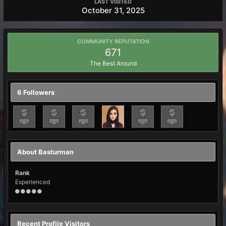
LAST VISITED
October 31, 2025
COMMUNITY REPUTATION
671
The Best Around
6 Followers
About Basturman
Rank
Experienced
Recent Profile Visitors