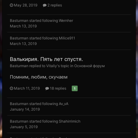
May 28, 2019
2 replies
Basturman
started following
Wernher
March 13, 2019
Basturman
started following
Milice911
March 13, 2019
Валькирия. Пять лет спустя.
Basturman replied to Vitaliy's topic in
Основной форум
Помним, любим, скучаем
March 11, 2019
18 replies
1
Basturman
started following
Av_vA
January 14, 2019
Basturman
started following
Shahirrimich
January 5, 2019