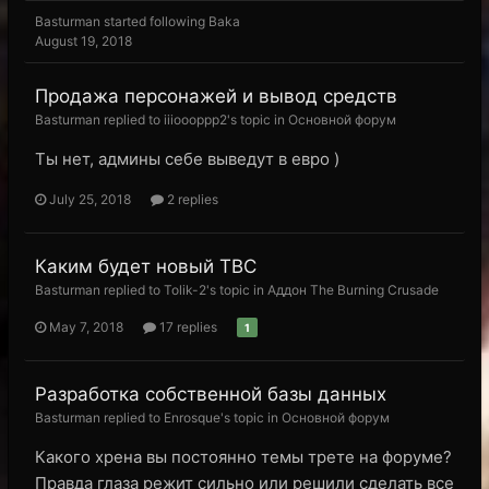
Basturman
started following
Baka
August 19, 2018
Продажа персонажей и вывод средств
Basturman replied to iiioooppp2's topic in
Основной форум
Ты нет, админы себе выведут в евро )
July 25, 2018
2 replies
Каким будет новый TBC
Basturman replied to Tolik-2's topic in
Аддон The Burning Crusade
May 7, 2018
17 replies
1
Разработка собственной базы данных
Basturman replied to Enrosque's topic in
Основной форум
Какого хрена вы постоянно темы трете на форуме?
Правда глаза режит сильно или решили сделать все