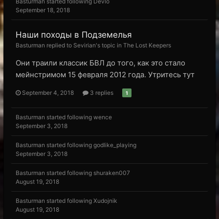
Basturman
started following
Devlo
September 18, 2018
Наши походы в Подземелья
Basturman replied to Sevirian's topic in
The Lost Keepers
Они траили классик БВЛ до того, как это стало
мейнстримом 15 февраля 2012 года. Утритесь тут
September 4, 2018
3 replies
1
Basturman
started following
wence
September 3, 2018
Basturman
started following
godlike_playing
September 3, 2018
Basturman
started following
shuraken007
August 19, 2018
Basturman
started following
Xudojnik
August 19, 2018