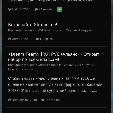
April 15, 2018
24 replies
1
Встречайте Stratholme!
Basturman replied to Waldemar's topic in
Основной форум
March 7, 2018
11 replies
<Dream Team> [RU] PVE (Альянс) - Открыт
набор по всем классам!
Basturman replied to Gardak's topic in
Гильдии / КП / Группы /
Поиск спутников
Стабильность - удел сильных Нат :-) А вообще
очень не хватает иногда атмосферы того общения
2013-2015гг в сырой субботний вечер, сидя за...
February 10, 2018
156 replies