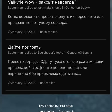
Valkyrie wow - закрыт навсегда?
Basturman replied to yak-maks's topic in
Основной форум
Когда комьюнити просит вернуть их персонажи или
просранные по тупому сервера:
January 27, 2018
80 replies
Дайте поиграть
Basturman replied to Soulshader's topic in
Основной форум
Привет камрады. СД, тут уже столько раз замесили
пресонажей в офф - что непонятно есть ли
впринципе 60е приемлимо одетые на...
January 27, 2018
8 replies
IPS Theme
by
IPSFocus
Language
Contact Us