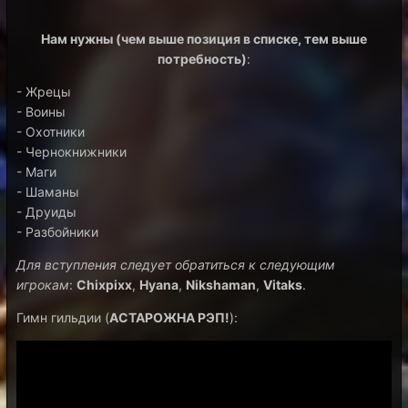
Нам нужны (чем выше позиция в списке, тем выше
потребность)
:
- Жрецы
- Воины
- Охотники
- Чернокнижники
- Маги
- Шаманы
- Друиды
- Разбойники
Для вступления следует обратиться к следующим
игрокам
:
Chixpixx
,
Hyana
,
Nikshaman
,
Vitaks
.
Гимн гильдии (
АСТАРОЖНА РЭП!
):