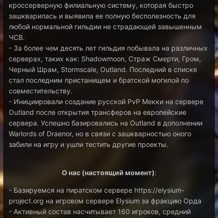
кроссерверную филиальную систему, которая быстро
зашкварилась и выявила ее полную бесполезность для
любой нормальной гильдии не страдающей завышенным
ЧСВ.
- За более чем десять лет гильдия побывала на различных
серверах, таких как: Shadowmoon, Страж Смерти, Гром,
Черный Шрам, Stormscale, Outland. Последний в списке
стал последним пристанищем и братской могилой по
совместительству.
- Инициировали создание русской PvP Мекки на сервере
Outland после открытия трансферов на европейские
сервера. Успешно базировались на Outland в дополнении
Warlords of Draenor, но в связи с зашкварностью оного
забили на игру и ушли тестить другие проекты.
О нас (настоящий момент)
:
- Базируемся на пиратском сервере https://elysium-
project.org на игровом сервере Elysium за фракцию Орда
- Активный состав насчитывает 160 игроков, средний