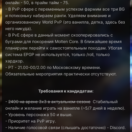
онлайн - 50, в прайм тайм - 75.
- В PvP сфере с переменным успехом фармим все три BG
и потихоньку набираем ранги. Уделяем внимание и
организованному World PvP (это ванилла, детка, здесь без
него никуда).
- В PvE сфере в данный момент скооперировались с
буграми для покорения Molten Core. В ближайшее время
планируем перейти к самостоятельным походам. Убогая
система EPGP не используется, только /roll, только
хардкор.
- РТ - 21.00-00/2.00 по Московскому времени.
Обязательные мероприятия практически отсутствуют.
Требования к кандидатам
:
-
2400 на арене 3х3 в актуальном сезоне
Стабильный
онлайн и желание играть на ванилле (~5/7 дней в неделю).
- Уровень персонажа 50 и выше.
- Приоритет на PvP игру.
- Наличие голосовой связи (слышать достаточно) - Discord.