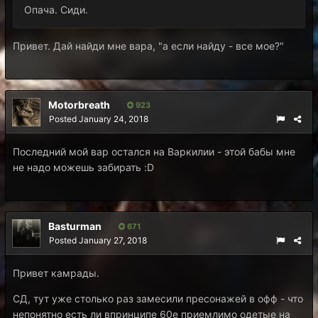
Опача. Сиди.
Привет. Дай найди мне вара, "а если найду - все мое?"
Motorbreath
923
Posted
January 24, 2018
Последний мой вар остался на Варкилии - этой бабы мне
не надо можешь забирать :D
Basturman
671
Posted
January 27, 2018
Привет камрады.
СД, тут уже столько раз замесили пресонажей в офф - что
непонятно есть ли впринципе 60е приемлимо одетые на