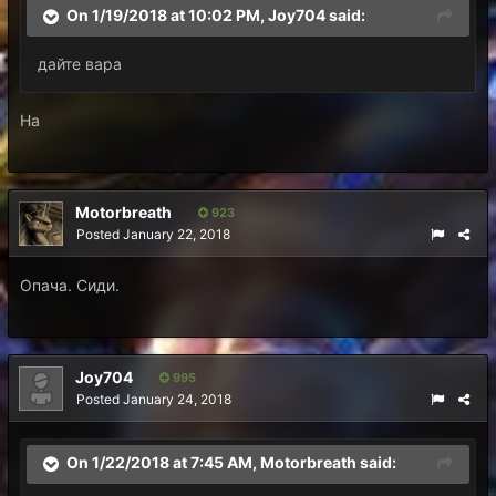
On 1/19/2018 at 10:02 PM,
Joy704
said:
дайте вара
На
Motorbreath
923
Posted
January 22, 2018
Опача. Сиди.
Joy704
995
Posted
January 24, 2018
On 1/22/2018 at 7:45 AM,
Motorbreath
said: