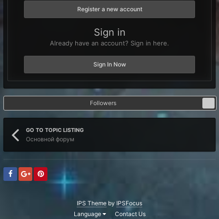
Register a new account
Sign in
Already have an account? Sign in here.
Sign In Now
Followers
1
GO TO TOPIC LISTING
Основной форум
IPS Theme
by
IPSFocus
Language
Contact Us