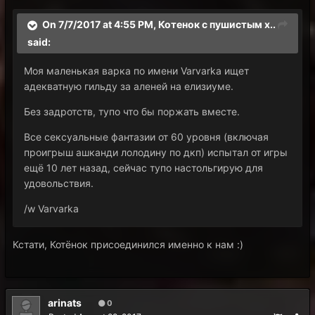
On 7/7/2017 at 4:55 PM,
Котенок с пушистым х..
said:
Моя маленькая варка по имени Varvarka ищет
адекватную гильду за аленей на елизиуме.
Без задротств, тупо что бы поржать вместе.
Все сексуальные фантазии от 60 уровня (включая
проигрыш ашканди лолодину по дкп) испытал от игры
ещё 10 лет назад, сейчас тупо настольгирую для
удовольствия.
/w Varvarka
Кстати, Котёнок присоединился именно к нам :)
arinats
0