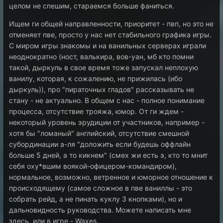
целом не спешим, стараемся больше фаниться.
Ищем ги общей направленности, приоритет - пвп, но это не
отменяет пве, просто у нас нет стабильного графика игры.
С миром игры знакомы и на ванильных серверах играли
неоднократно (ност, валькира, вов-уан, мб кто помни
такой, дыркуль в свое время тоже запускал неплохую
ванилу, которая, к сожалению, не прижилась (ибо
дыркуль)), про "пираточных гладов" рассказывать не
стану - не актуально. В общем с нас - полное понимание
процесса, отсутствие трояжа, юмор. От ги ждем -
некоторый уровень эрудиции от участников, например -
хотя бы "ломаный" английский, отсутствие смешной
субординации а-ля "доложить если будешь оффлайн
больше 5 дней, а то кикнем" (смех жи есть э, кто то мнит
себя оxy*вшим воякой-офицером-командиром),
нормальное, возможно, ветренное и юморное отношение к
происходящему (самое сложное в пве ваниллы - это
собрать рейд, а не пинать куклу 3 кнопками), но и
дальновидность руководства. Можете написать мне
здесь, или в игре - Waxes.