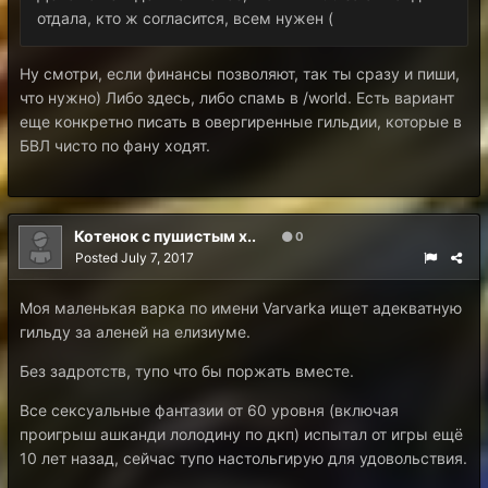
отдала, кто ж согласится, всем нужен (
Ну смотри, если финансы позволяют, так ты сразу и пиши,
что нужно) Либо здесь, либо спамь в /world. Есть вариант
еще конкретно писать в овергиренные гильдии, которые в
БВЛ чисто по фану ходят.
Котенок с пушистым х..
0
Posted
July 7, 2017
Моя маленькая варка по имени Varvarka ищет адекватную
гильду за аленей на елизиуме.
Без задротств, тупо что бы поржать вместе.
Все сексуальные фантазии от 60 уровня (включая
проигрыш ашканди лолодину по дкп) испытал от игры ещё
10 лет назад, сейчас тупо настольгирую для удовольствия.