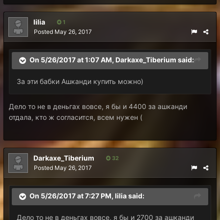
lilia
1
Posted
May 26, 2017
On 5/26/2017 at 1:07 AM,
Darkaxe_Tiberium
said:
За эти бабки Ашканди купить можно)
Дело то не в деньгах вовсе, я бы и 4400 за ашканди
отдала, кто ж согласится, всем нужен (
Darkaxe_Tiberium
32
Posted
May 26, 2017
On 5/26/2017 at 7:27 PM,
lilia
said:
Дело то не в деньгах вовсе, я бы и 2700 за ашканди