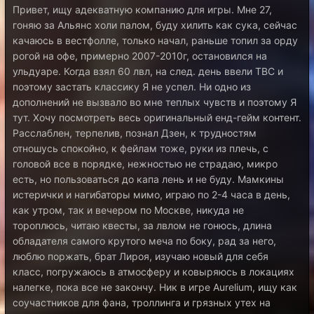
Привет, ищу адекватную компанию для игры. Мне 27,
гоняю за Альянс холи палом, буду хилить как сука, сейчас
качаюсь в вестфолле, только начал, раньше топил за орду
рогой на офе, примерно 2007-2010г, остановился на
ульдуаре. Когда взял 60 лвл, на след. день ввели TBC и
поэтому застать классику Я не успел. Ни одно из
дополнений не вызвало во мне теплых чувств и поэтому Я
тут. Хочу посмотреть весь оригинальный енд-гейм контент.
Расслаблен, терпелив, познал Дзен, к трудностям
отношусь спокойно, к фейлам тоже, руки из плечь, с
головой все в порядке, нежностью не страдаю, микро
есть, но пользоваться до капа лень и не буду. Мамкины
истерички и нагибаторы мимо, играю по 2-4 часа в день,
как утром, так и вечером по Москве, никуда не
тороплюсь, читаю квесты, за лвлом не гонюсь, длина
обладателя самого крутого меча по боку, рад за него,
люблю поржать, брат Лироя, изучаю новый для себя
класс, погружаюсь в атмосферу и ковыряюсь в локациях
налегке, пока все не закончу. Ник в игре Aurelium, ищу как
соучастников для фана, троллинга и грязных утех на