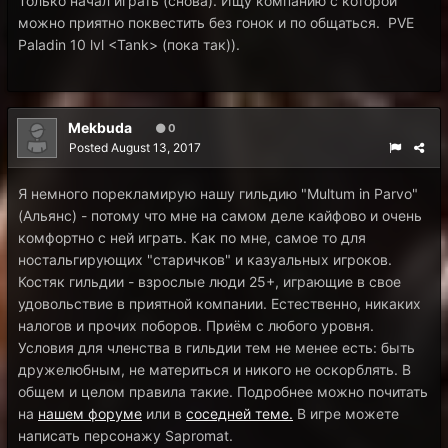
Только начал играть (снова). Ищу компанию с которой
можно приятно поквестить без гонок и по общаться. PVE
Paladin 10 lvl <Tank> (пока так)).
Mekbuda
0
Posted
August 13, 2017
Я немного порекламирую нашу гильдию "Multum in Parvo"
(Альянс) - потому что мне на самом деле кайфово и очень
комфортно с ней играть. Как по мне, самое то для
ностальгирующих "старичков" и казуальных игроков.
Костяк гильдии - взрослые люди 25+, играющие в свое
удовольствие в приятной компании. Естественно, никаких
налогов и прочих поборов. Приём с любого уровня.
Условия для членства в гильдии тем не менее есть: быть
дружелюбным, не материться и никого не оскорблять. В
общем и целом правила такие. Подробнее можно почитать
на
нашем форуме
или в
соседней теме.
В игре можете
написать персонажу Sapromat.