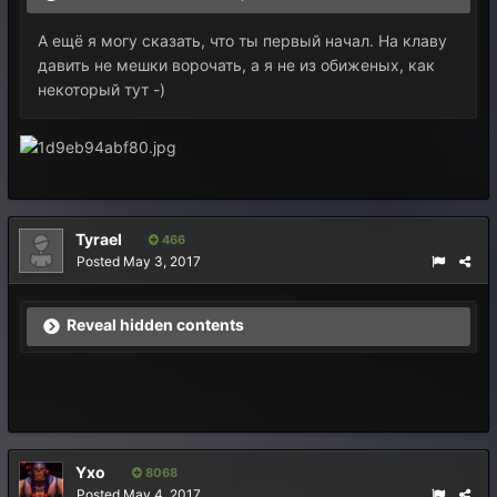
А ещё я могу сказать, что ты первый начал. На клаву
давить не мешки ворочать, а я не из обиженых, как
некоторый тут -)
Tyrael
466
Posted
May 3, 2017
Reveal hidden contents
Yxo
8068
Posted
May 4, 2017