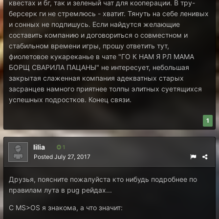
квестах и бг, так и зеленый чат для кооперации. В тру-
берсерк ги не стремлюсь - хватит. Тянуть на себе ленивых
и сонных не подпишусь. Если найдутся желающие
составить компанию и договориться о совместном и
стабильном времени игры, прошу ответить тут,
фиолетовое кукареканье в чате "ГО К НАМ Я РЛ МАМА
БОРЩ СВАРИЛА ПАЦАНЫ" не интересует, небольшая
закрытая слаженная компания адекватных старых
засранцев намного приятнее толпы элитных суетящихся
успешных подростков. Конец связи.
1
lilia
1
Posted
July 27, 2017
Друзья, поясните пожалуйста кто нибудь подробнее по
правилам лута в pug рейдах...
С MS>OS я знакома, а что значит: