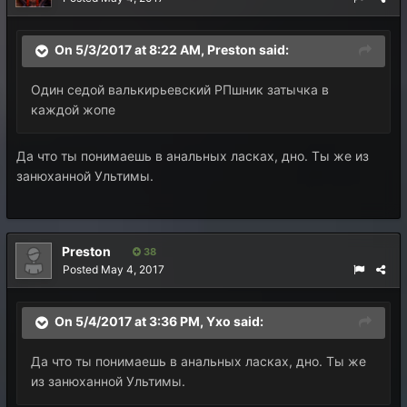
On 5/3/2017 at 8:22 AM,
Preston
said:
Один седой валькирьевский РПшник затычка в
каждой жопе
Да что ты понимаешь в анальных ласках, дно. Ты же из
занюханной Ультимы.
Preston
38
Posted
May 4, 2017
On 5/4/2017 at 3:36 PM,
Yxo
said:
Да что ты понимаешь в анальных ласках, дно. Ты же
из занюханной Ультимы.