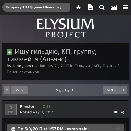
Гильдии / КП / Группы / Поиск спутников
Ищу гильдию, КП, группу,
тиммейта (Альянс)
By
Johnybanana
,
January 21, 2017
in
Гильдии / КП / Группы /
Поиск спутников
PREV
NEXT
Page 2 of 3
Preston
38
Posted
May 3, 2017
On 5/3/2017 at 1:57 PM,
levran
said: