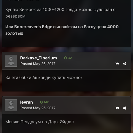
Куплю Зин-рок за 1000-1200 голда можно фулл ран с
резервом
Или Bonereaver's Edge с инвайтом на Рагну цена 4000
золотых
Darkaxe_Tiberium
32
Posted
May 26, 2017
За эти бабки Ашканди купить можно)
levran
146
Posted
May 26, 2017
Меняю Пендулум на Дарк Эйдж )