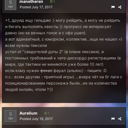
manetheren
1
Posted
July 17, 2017
+1, друид ищу гильдию :) могу рейдить, а могу не рейдить
и бегать выполнять квесты )) прогресс не интересует
давно (из-за вечных гонок и с офа ушел).
а вот адекватный, с юморком, коллектив...еще не нашел =)
всем нужны пиксели
устал от "свидетелей доты 2" (в плане лексики), и
постоянных требований к чате-дискордо регистрациям (в
мире, где тактики не меняются уже более 10 лет)
если кому нужен
фекал
ферал (альянс) - пишите :D
п.с.: всем другим - приятной игры) ...вчера чёт на бг лаги с
позиционированием персонажа были...из-за количества
людей онлайн, чтоли ?:))
Aurelium
1
Posted
July 19, 2017