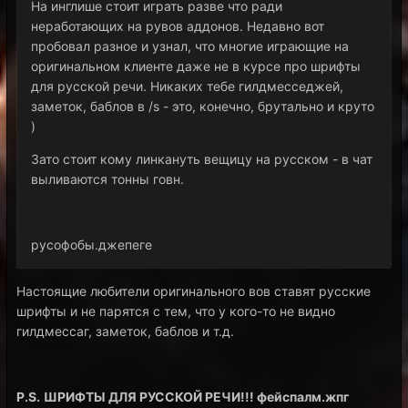
На инглише стоит играть разве что ради
неработающих на рувов аддонов. Недавно вот
пробовал разное и узнал, что многие играющие на
оригинальном клиенте даже не в курсе про шрифты
для русской речи. Никаких тебе гилдмесседжей,
заметок, баблов в /s - это, конечно, брутально и круто
)
Зато стоит кому линкануть вещицу на русском - в чат
выливаются тонны говн.
русофобы.джепеге
Настоящие любители оригинального вов ставят русские
шрифты и не парятся с тем, что у кого-то не видно
гилдмессаг, заметок, баблов и т.д.
P.S.
ШРИФТЫ ДЛЯ РУССКОЙ РЕЧИ!!! фейспалм.жпг