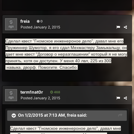
freia
0
Posted
January 2, 2015
Сделал квест "Гномское инженероное дело", давал мне его
Пружиннер Шумотор, я его сдал Мехмастеру Замыкальцу, он
дает мне квест "Договор о неразглашении" который я не могу
принять, хотя он доступен. У меня 40 лвл, 225 из 300
навыка, дворф. Помогите. Спасибо.
term1nat0r
468
Posted
January 2, 2015
On 1/2/2015 at 7:13 AM, freia said:
Сделал квест "Гномское инженероное дело", давал мне