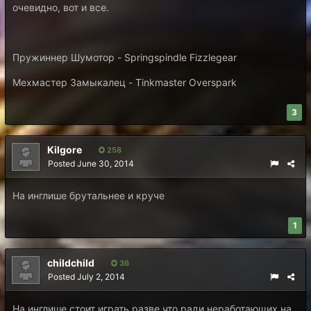
очевидно, вот и все.
Пружиннер Шумотор - Springspindle Fizzlegear
Мехмастер Замыкалец - Tinkmaster Overspark
3
Kilgore
258
Posted
June 30, 2014
На инглише брутальнее и круче
1
childchild
36
Posted
July 2, 2014
На инглише стоит играть разве что ради неработающих на