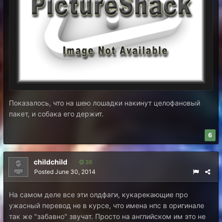
Показалось, что на шею лошадки накинут целофановый
пакет, и собака его держит.
6
childchild
36
Posted
June 30, 2014
На самом деле все эти олдфаги, кукарекающие про
ужасный перевод не в курсе, что имена нпс в оригинале
так же "забавно" звучат. Просто на английском им это не