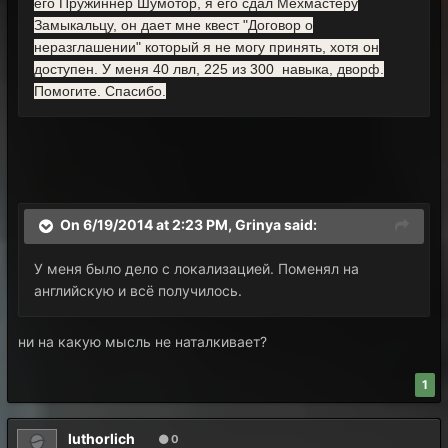
его Пружиннер Шумотор, я его сдал Мехмастеру
Замыкальцу, он дает мне квест "Договор о
неразглашении" который я не могу принять, хотя он
доступен. У меня 40 лвл, 225 из 300 навыка, дворф.
Помогите. Спасибо.
On 6/19/2014 at 2:23 PM, Grinya said:
У меня было дело с локализацией. Поменял на
английскую и всё получилось.
ни на какую мысль не наталкивает?
1
luthorlich
0