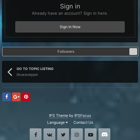
Sign in
Already have an account? Sign in here.
Sign In Now
Followers
1
GO TO TOPIC LISTING
Инженерия
IPS Theme
by
IPSFocus
Language
Contact Us
Facebook
VK
Twitter
Instagram
Youtube
Discord