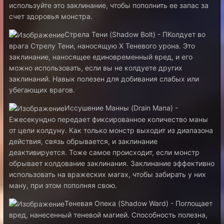
используйте это заклинание, чтобы пополнить ее запас за
счет здоровья монстра.
Стрела Тени (Shadow Bolt) - ПКолдует во
врага Стрелу Тени, наносящую X Теневого урона. Это
заклинание, наносящее единовременный вред, и его
можно использовать, если вы не колдуете других
заклинаний. Навык полезен для добивания слабых или
убегающих врагов.
Иссушение Манны (Drain Mana) -
Ежесекундно передает фиксированное количество маны
от цели колдуну. Как только монстр выходит из диапазона
действия, связь обрывается, и заклинание
деактивируется. Тоже самое происходит, если монстр
обрывает колдование заклинания. Заклинание эффективно
использовать на вражеских магах, чтобы забирать у них
ману, при этом пополняя свою.
Теневая Опека (Shadow Ward) - Поглощает
вред, нанесенный теневой магией. Способность полезна,