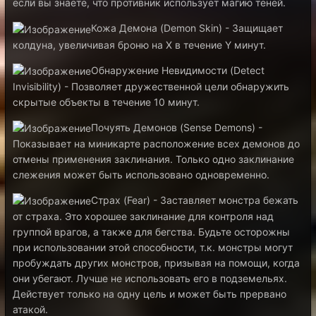
если вы знаете, что противник использует магию теней.
Кожа Демона (Demon Skin) - Защищает
колдуна, увеличивая броню на X в течение Y минут.
Обнаружение Невидимости (Detect
Invisibility) - Позволяет дружественной цели обнаружить
cкрытые объекты в течение 10 минут.
Почуять Демонов (Sense Demons) -
Показывает на миникарте расположение всех демонов до
отмены применения заклинания. Только одно заклинание
слежения может быть использовано одновременно.
Страх (Fear) - Заставляет монстра бежать
от страха. Это хорошее заклинание для контроля над
группой врагов, а также для бегства. Будьте осторожны
при использовании этой способности, т.к. монстры могут
пробуждать других монстров, призывая на помощи, когда
они убегают. Лучше не использовать его в подземельях.
Действует только на одну цель и может быть прервано
атакой.