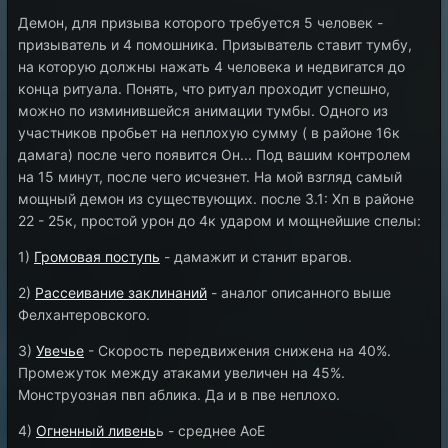
Демон, для призыва которого требуется 5 человек -
призыватель и 4 помошника. Призыватель ставит тумбу,
на которую должны нажать 4 человека и недвигатся до
конца ритуала. Понять, что ритуал проходит успешно,
можно по изминившейся анимации тумбы. Одного из
участников пробьет на неплохую сумму ( в районе 16к
дамага) после чего появится Он... Под вашим контролем
на 15 минут, после чего исчезнет. На мой взгляд самый
мощный демон из существующих. после 3.1: Хп в районе
22 - 25к, простой урон до 4к ударом и мощнейшие спелы:
1)
Громовая поступь
- дамажит и станит врагов.
2)
Рассеивание заклинаний
- аналог описанного выше
Фелхантеровского.
3)
Увечье
- Скорость передвижения снижена на 40%.
Промежуток между атаками увеличен на 45%.
Монструозная пвп аблика. Да и в пве неплохо.
4)
Огненный ливень
ь - среднее АоЕ