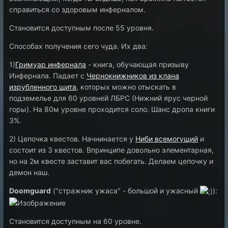
справиться со здоровым инферналом.
Становится доступным после 55 уровня.
Способах получения сего чуда. Их два:
1)
Гримуар инфернала
- книга, обучающая призыву
Инфернала. Падает с
Чернокнижников из клана
изрубленного щита
, которых можно отыскать в
подземелье для 60 уровней ЛБРС (Нижний ярус черной
горы). На 80м уровне проходится соло. Шанс дропа книги
3%.
2) Цепочка квестов. Начнинается у
Ниби всемогущий
и
состоит из 3 квестов. Впринципе довольно элементарная,
но на 2м квесте заставит вас побегать. Делаем цепочку и
демон наш.
Doomguard
("стражник ужаса" - большой и ужасный
):
Становится доступным на 60 уровне.