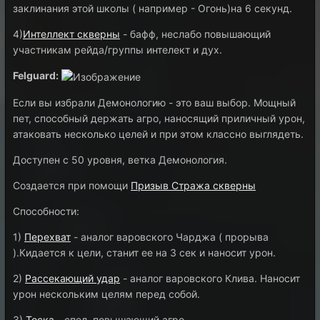
заклинания этой школы ( например - Огонь)на 6 секунд.
4)
Интеллект скверны
- бафф, неслабо повышающий
участникам рейда/группы интелект и дух.
Felguard:
Если вы избрали Демонологию - это ваш выбор. Мощный
пет, способный держать агро, наносящий приличный урон,
атаковать несколько целей и при этом классно выглядеть.
Доступен с 50 уровня, ветка Демонология.
Создается при помощи
Призыв Стража скверны
Способности:
1)
Перехват
- аналог варовского Чарджа ( прорыва
).Кидается к цели, станит ее на 3 сек и наносит урон.
2)
Рассекающий удар
- аналог варовского Клива. Наносит
урон нескольким целям перед собой.
3)
Тоска
- спел, повышающий агро.