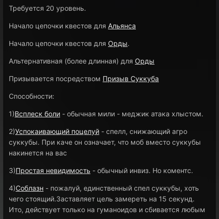
Требуется 20 уровень.
Начало цепочки квестов для
Альянса
Начало цепочки квестов для
Орды
.
Альтернативная (более длинная) для
Орды
Призывается посредством
Призыв Суккуба
Способности:
1)
Всплеск боли
- обычная мили - меджик атака хлыстом.
2)
Успокаивающий поцелуй
- спелл, снижающий агро
суккубы. При каче он означает, что моб вместо суккубы
накинется на вас
3)
Простая невидимость
- обычный инвиз. Но коментс.
4)
Соблазн
- пожалуй, единственный спел суккубы, хоть
чего стоящий.Заставляет цель замереть на 15 секунд.
Ито, действует только на гуманоидов и сбивается любым