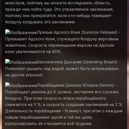
монстров, поэтому вы можете исследовать область,
прежде чем пойти туда. Это управляемое заклинание,
поэтому оно прекратится, если кто-нибудь помешает
Колдуну колдовать это заклинание.
Призыв Адского Коня (Summon Felsteed) -
Призывает Адского Коня, служащего Колдуну верховым
животным, Скорость перемещения верхом на Адском
коне увеличивается на 60%.
Бесконечное Дыхание (Unending Breath) -
Позволяет дышать под водой, может быть использовано
на других игроках!
Порабощение Демона (Enslave Demon) -
Порабощает демона до X уровня, заставляя его служить
Колдуну. При этом скорость атаки порабощённого
снижается на Y %, а скорость создания заклинаний на Z %.
Длительность порабощения - N минут, при этом с каждым
новым порабощением одной и той же цели,
контролировать её становится всё труднее.