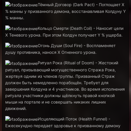
Тёмный Договор (Dark Pact) - Поглощает X
% манны у призванного демона, восстанавливая Колдуну Y
% манны.
Кольцо Смерти (Death Coil) - Наносит цели
X Теневого урона. При этом Колдун получает Y % ущерба.
Огонь Души (Soul Fire) - Воспламеняет
душу противника, нанося Х Огненного урона.
Ритуал Рока (Ritual of Doom) - Жестокий
ритуал, призывающий могущественного Стража Рока,
жертвуя одним из членов группы. Призванный Страж
должен быть немедленно порабощён. Требует для
завершения Колдуна и 4 участников. Во время исполнения
ритуала участники должны щёлкнуть правой кнопкой
мыши на портале и не совершать никаких лишних
движений.
Исцеляющий Поток (Health Funnel) -
Ежесекундно передает здоровье к призванному демону