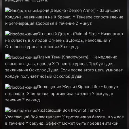
Броня Демона (Demon Armor) - Защищает
Колдуна, увеличивая на X броню, Y Теневое сопротивление
и регенерация здоровья в течение Z минут.
Огненный Дождь (Rain of Fire) - Низвергает
на область в X ярдов Огненный Дождь, наносящий Y
Огненного урона в течение Z секунд.
Пламя Тени (Shadowburn) - Немедленно
взрывает цель, нанося X Теневого урона. Требует для
заклинания Осколок Души. Если после этого цель умирает,
Колдун получает новый Осколок Души.
Поглощение Жизни (Siphon Life) - Колдун
поглощает X здоровья противника каждые Y секунд в
течение Z секунд.
Ужасающий Вой (Howl of Terror) -
Ужасающий Вой заставляет X противников бежать в ужасе
в течение Y секунд. Эффект может быть прерван атакой.