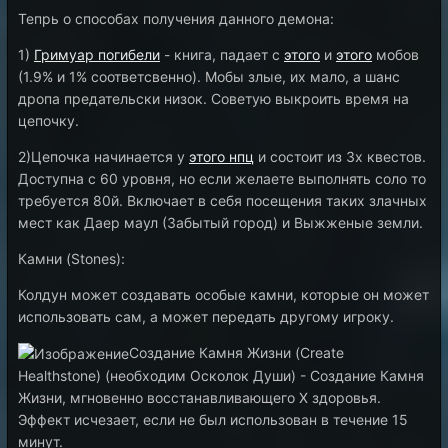
Тепрь о способах получения данного демона:
1)
Гримуар погибели
- книга, падает с
этого
и
этого
мобов
(1.9% и 1% соответсвенно). Мобы злые, их мало, а шанс
дропа предательски низок. Советую выкроить время на
цепочку.
2)Цепочка начинается у
этого нпц
и состоит из 3х квестов.
Доступна с 60 уровня, но если желаете выполнять соло то
требуется 80й. Включает в себя посещения таких злачных
мест как Даер маул (Забытый город) и Выжженые земли.
Камни (Stones):
Колдун может создавать особые камни, которые он может
использовать сам, а может передать другому игроку.
Создание Камня Жизни (Create
Healthstone) (необходим Осколок Души) - Создание Камня
Жизни, мгновенно восстанавливающего X здоровья.
Эффект исчезает, если не был использован в течение 15
минут.