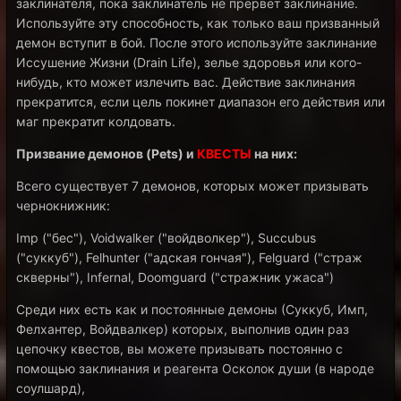
заклинателя, пока заклинатель не прервет заклинание.
Используйте эту способность, как только ваш призванный
демон вступит в бой. После этого используйте заклинание
Иссушение Жизни (Drain Life), зелье здоровья или кого-
нибудь, кто может излечить вас. Действие заклинания
прекратится, если цель покинет диапазон его действия или
маг прекратит колдовать.
Призвание демонов (Pets) и
КВЕСТЫ
на них:
Всего существует 7 демонов, которых может призывать
чернокнижник:
Imp ("бес"), Voidwalker ("войдволкер"), Succubus
("суккуб"), Felhunter ("адская гончая"), Felguard ("страж
скверны"), Infernal, Doomguard ("стражник ужаса")
Среди них есть как и постоянные демоны (Суккуб, Имп,
Фелхантер, Войдвалкер) которых, выполнив один раз
цепочку квестов, вы можете призывать постоянно с
помощью заклинания и реагента Осколок души (в народе
соулшард),