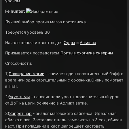
уроном.
Felhunter:
Лучший выбор против магов противника.
Требуется уровень 30
Начало цепочки квестов для
Орды
и
Альянса
Призывается посредством
Призыв охотника скверны
Способности:
1)
Пожирание магии
- снимает один положительный бафф с
врага или один отрицательный с союзника.Очень помогает
в ПвП.
2)
Укус тьмы
- наносит цели урон + дополнительный урон
от ДоТ на цели. Усиленно в Афликт ветке.
3)
Запрет чар
- аналог маговского сайленса. Идеальная
абилка в пвп. Заставляет цель замолчать на 3 сек, сбивая
каст. При попадании в каст ,запрещает кастовать