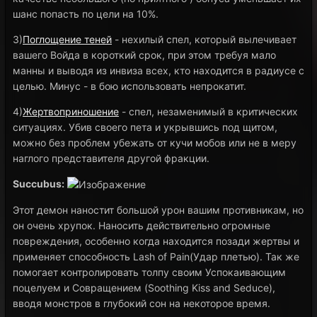
шанс попасть по цели на 10%.
3)
Поглощение теней
- нехилый спел, который вылечивает
вашего Войда в короткий срок, при этом требуя мало
манны и выводя из инвиза всех, кто находится в радиусе с
целью. Минус - в бою использовать непрокатит.
4)
Жертвоприношение
- спел, незаменимый в критических
ситуациях. Убив своего пета и укрывшись под щитом,
можно без проблем убежать от кучи мобов или не в меру
наглого представителя другой фракции.
Succubus:
Этот демон наностит большой урон вашим противникам, но
он очень хрупок. Наносить действительно огромные
повреждения, особенно когда находится позади жертвы и
применяет способность Lash of Pain(Удар плетью). Так же
помогает контролировать толпу своим Успокаивающим
поцелуем и Совращением (Soothing Kiss and Seduce),
вводя монстров в глубокий сон на некоторое время.