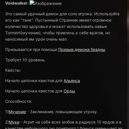
Voidwalker:
Это самый удачный демон для соло игрока. Используйте
его как "танк". Пустынный Странник имеет огромное
количество здоровья и может использовать навык
Torment(мучение), чтобы привлечь к себе врагов, но
наносимый им урон очень мал.
Призывается при помощи
Призыв демона бездны
Требует 10 уровень.
Квесты:
Начало цепочки квестов для
Альянса
Начало цепочки квестов для
Орды
Способности:
1)
Мучение
- Заклинание, повышающее угрозу.
2)
Муки
- Агрит на себя всех мобов в радиусе 10 ярдов и в
качестве небольшого (но приятного ) бонуса уменьшает их