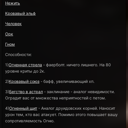
Нежить
Кровавый эльф
Человек
Орк
Гном
Способности:
1)
Огненная стрела
- фаерболт. ничего лишнего. На 80
уровне криты до 2к.
2)
Кровавый союз
- бафф, увеличивающий хп.
3)
Бегство в астрал
- заклинание - аналог невидимости.
Оградит вас от множества неприятностей с петом.
4)
Огненный щит
- Аналог друидовских корней. Наносит
урон тем, кто вас атакует. Помимо этого повышает вашу
сопротивляемость Огню.