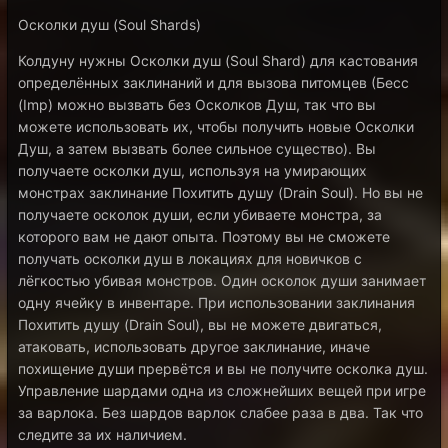
Осколки душ (Soul Shards)
Колдуну нужны Осколки душ (Soul Shard) для кастования
определённых заклинаний и для вызова питомцев (Бесс
(Imp) можно вызвать без Осколков Душ, так что вы
можете использовать их, чтобы получить новые Осколки
Душ, а затем вызвать более сильное существо). Вы
получаете осколки душ, используя на умирающих
монстрах заклинание Похитить душу (Drain Soul). Но вы не
получаете осколок души, если убиваете монстра, за
которого вам не дают опыта. Поэтому вы не сможете
получать осколки душ в локациях для новичков с
лёгкостью убивая монстров. Один осколок души занимает
одну ячейку в инвентаре. При использовании заклинания
Похитить душу (Drain Soul), вы не можете двигаться,
атаковать, использовать другое заклинание, иначе
похищение души прервётся и вы не получите осколка душ.
Управление шардами одна из сложнейших вещей при игре
за варлока. Без шардов варлок слабее раза в два. Так что
следите за их наличием.