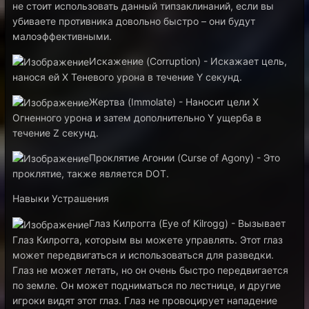
не стоит использовать данный типзаклинаний, если вы
убиваете противника довольно быстро – они будут
малоэффективными.
Искажение (Corruption) - Искажает цель,
нанося ей X Теневого урона в течение Y секунд.
Жертва (Immolate) - Наносит цели X
Огненного урона и затем дополнительно Y ущерба в
течение Z секунд.
Проклятие Агонии (Curse of Agony) - Это
проклятие, также является DOT.
Навыки Устрашения
Глаз Килрогга (Eye of Kilrogg) - Вызывает
Глаз Килрогга, которым вы можете управлять. Этот глаз
может передвигаться и использоваться для разведки.
Глаз не может летать, но он очень быстро передвигается
по земле. Он может подниматься по лестнице, и другие
игроки видят этот глаз. Глаз не провоцирует нападение