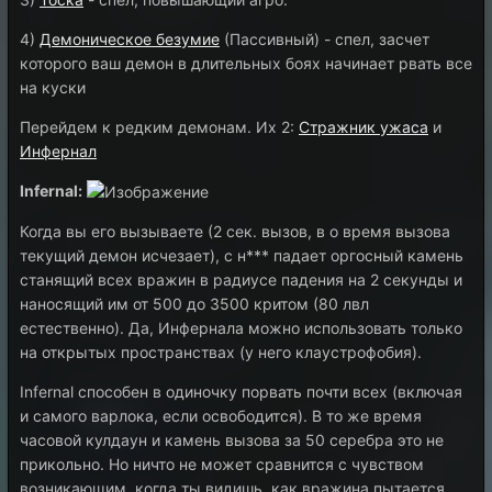
4)
Демоническое безумие
(Пассивный) - спел, засчет
которого ваш демон в длительных боях начинает рвать все
на куски
Перейдем к редким демонам. Их 2:
Стражник ужаса
и
Инфернал
Infernal:
Когда вы его вызываете (2 сек. вызов, в о время вызова
текущий демон исчезает), с н*** падает оргосный камень
станящий всех вражин в радиусе падения на 2 секунды и
наносящий им от 500 до 3500 критом (80 лвл
естественно). Да, Инфернала можно использовать только
на открытых пространствах (у него клаустрофобия).
Infernal способен в одиночку порвать почти всех (включая
и самого варлока, если освободится). В то же время
часовой кулдаун и камень вызова за 50 серебра это не
прикольно. Но ничто не может сравнится с чувством
возникающим, когда ты видишь, как вражина пытается