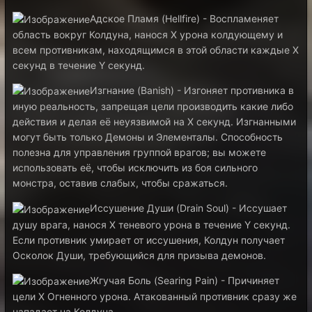
Адское Пламя (Hellfire) - Воспламеняет
область вокруг Колдуна, нанося X урона колдующему и
всем противникам, находящимся в этой области каждые X
секунд в течение Y секунд.
Изгнание (Banish) - Изгоняет противника в
иную реальность, запрещая цели производить какие либо
действия и делая её неуязвимой на X секунд. Изгнанными
могут быть только Демоны и Элементалы. Способность
полезна для управления группой врагов; вы можете
использовать её, чтобы исключить из боя сильного
монстра, оставив слабых, чтобы сражаться.
Иссушение Души (Drain Soul) - Иссушает
душу врага, нанося Х теневого урона в течение Y секунд.
Если противник умирает от иссушения, Колдун получает
Осколок Души, требующийся для призыва демонов.
Жгучая Боль (Searing Pain) - Причиняет
цели X Огненного урона. Атакованный противник сразу же
нападает на Колдуна.