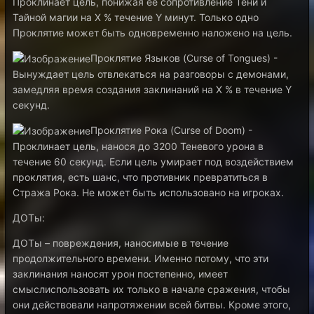
Проклинает цель, понижая её сопротивление Тени и
Тайной магии на Х % течение Y минут. Только одно
Проклятие может быть одновременно наложено на цель.
Проклятие Языков (Curse of Tongues) -
Вынуждает цель отвлекаться на разговоры с демонами,
замедляя время создания заклинаний на Х % в течение Y
секунд.
Проклятие Рока (Curse of Doom) -
Проклинает цель, нанося до 3200 Теневого урона в
течение 60 секунд. Если цель умирает под воздействием
проклятия, есть шанс, что противник превратиться в
Стража Рока. Не может быть использовано на игроках.
ДОТы:
ДОТы – повреждения, наносимые в течение
продолжительного времени. Именно потому, что эти
заклинания наносят урон постепенно, имеет
смыслиспользовать их только в начале сражения, чтобы
они действовали напротяжении всей битвы. Кроме этого,