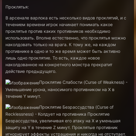
Проклятья:
В арсенале варлока есть несколько видов проклятий, и с
течением времени игрок начинает понимать какое
проклятье против каких противников необходимо
использовать. Вполне естественно, что проклятья можно
наколдовать только на врага. К тому же, на каждом
противнике в одно и то же время может быть активно
лишь одно проклятие. То есть, каждое новое
наколдованное на конкретного монстра прекратит
действие предыдущего.
Проклятие Слабости (Curse of Weakness) -
Уменьшение урона, наносимого противником на X в
течение Y минут.
Проклятие Безрассудства (Curse of
Recklessness) - Колдует на противника Проклятие
Безрассудства, увеличивая его атаку на X и уменьшая
защиту на Y в течение Z минут. Проклятые противник
игнорирует эффекты устрашения и никогда не отступает.