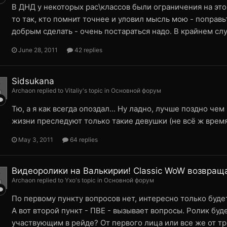
В ДНД у некоторых рас\классов были ограничения на это.
то так, кто помнит точнее и уловил мысль мою - поправь
добрым сделать - очень постараться надо. В крайнем сл
June 28, 2011
42 replies
Sidsukana
Archaon replied to Vitaliy's topic in
Основной форум
Тю, а я как всегда опоздал... Ну ладно, лучше поздно чем
жизни преследуют только такие девушки (не всё ж время
May 3, 2011
64 replies
Видеоролики на Валькирии! Classic WoW возвращ
Archaon replied to Yxo's topic in
Основной форум
По первому пункту вопросов нет, интересно только буде
А вот второй пункт - ПВЕ - вызывает вопросы. Ролик бу
участвующим в рейде? От первого лица или все же от тре