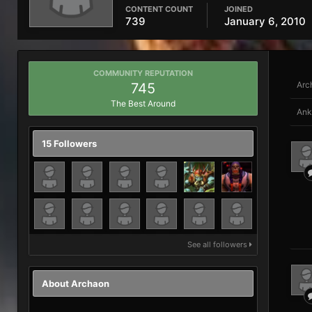
CONTENT COUNT
JOINED
739
January 6, 2010
COMMUNITY REPUTATION
Arc
745
The Best Around
Ank
15 Followers
See all followers
About Archaon