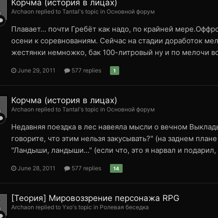
Корчма (история в лицах)
Archaon replied to Tantal's topic in
Основной форум
Плавает... почти Гребёт как надо, по крайней мере.Офф
осени к соревнованиям. Сейчас на стадии доработок мел
жестянки немножко, бак 100-литровый ну и по мелочи вс
June 29, 2011
577 replies
1
Корчма (история в лицах)
Archaon replied to Tantal's topic in
Основной форум
Недавняя поездка в лес навеяла мысли о вечном Выклады
говорите, что этим нельзя закусывать?" (на заднем план
"Ландыши, ландыши..." (если что, это я нарвал и подарил, 
June 28, 2011
577 replies
14
[Теория] Мировоззрение персонажа RPG
Archaon replied to Yxo's topic in
Ролевая беседка