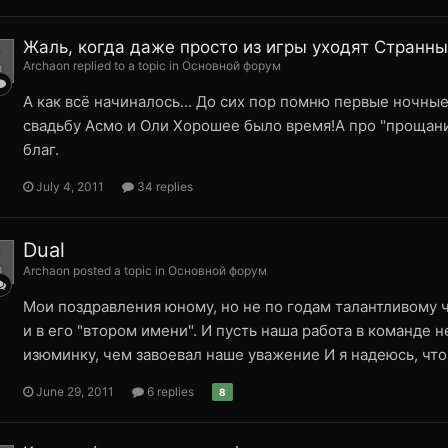
Жаль, когда даже просто из игры уходят Странные
Archaon replied to a topic in
Основной форум
А как всё начиналось... До сих пор помню первые ночные
свадьбу Асмо и Оли Хорошее было время!А про "прощание
благ.
July 4, 2011
34 replies
Dual
Archaon posted a topic in
Основной форум
Мои поздравления юному, но не по годам талантливому ч
и в его "втором имени". И пусть наша работа в команде н
изюминку, чем завоевал наше уважение И я надеюсь, что 
June 29, 2011
6 replies
8