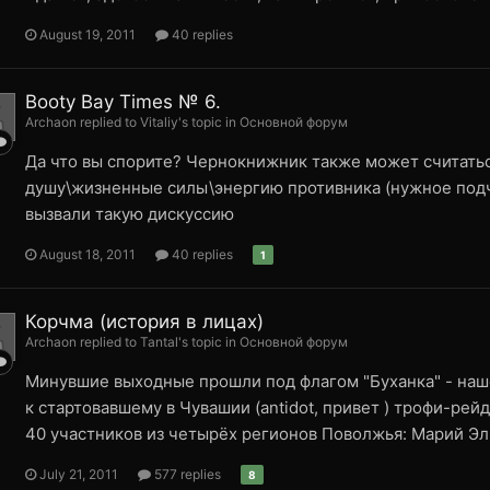
August 19, 2011
40 replies
Booty Bay Times № 6.
Archaon replied to Vitaliy's topic in
Основной форум
Да что вы спорите? Чернокнижник также может считатьс
душу\жизненные силы\энергию противника (нужное подче
вызвали такую дискуссию
August 18, 2011
40 replies
1
Корчма (история в лицах)
Archaon replied to Tantal's topic in
Основной форум
Минувшие выходные прошли под флагом "Буханка" - наш
к стартовавшему в Чувашии (antidot, привет ) трофи-рей
40 участников из четырёх регионов Поволжья: Марий Эл, 
July 21, 2011
577 replies
8