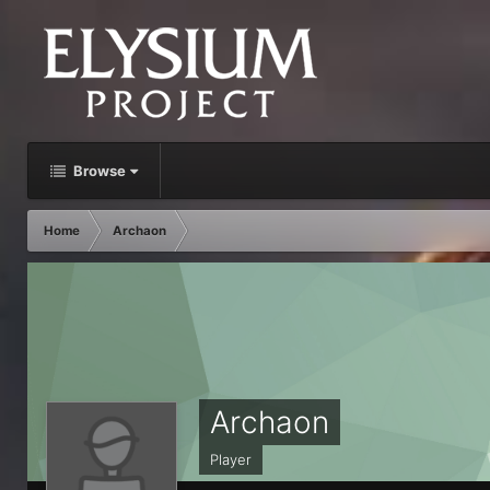
Browse
Home
Archaon
Archaon
Player