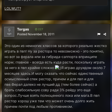
LOLWUT?
Torgas
227
Posted
November 18, 2011
Это один из немногих классов за которого реально жестко
играть в пвп! Ну за рестора то невозможно - это понятно,
но вот за ферала или за гибрида-саппорта впринципе
норм; главное - всегда есть куда расти, поскольку играть
за него в пвп крайне сложно
Я играю друидом около 7
месяцев здесь.И могу сказать что сейчас единственный
осмысленный спек рестор, причем и для пвп и для
пве.Ферал далеко не лучший дд (тем более сейчас) а
брать слабосильную сову ради 3% рейду это еще
вопрос.Лучше взять полноценного лока или мага.В пвп
рестор хорош уже тем что может очень долго жить
причем почти под любым противником.