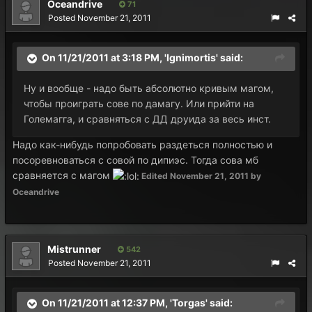
Oceandrive
71
Posted
November 21, 2011
On 11/21/2011 at 3:18 PM, 'Ignimortis' said:
Ну и вообще - надо быть абсолютно кривым магом,
чтобы проиграть сове по дамагу. Или прийти на
Големагга, и сравняться с ДД друида за весь инст.
Надо как-нибудь попробовать раздеться полностью и
посоревноваться с совой по дипиэс. Тогда сова мб
сравняется с магом
Edited
November 21, 2011
by
Oceandrive
Mistrunner
542
Posted
November 21, 2011
On 11/21/2011 at 12:37 PM, 'Torgas' said: