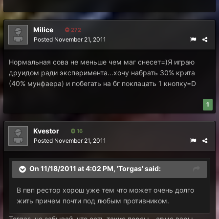
Milice
272
Posted
November 21, 2011
Нормальная сова не меньше чем маг снесет=)Я играю
друидом ради эксперимента...хочу набрать 30% крита
(40% мунфаера) и побегать на бг поклацать 1 кнопку=D
1
Kvestor
16
Posted
November 21, 2011
On 11/18/2011 at 4:02 PM, 'Torgas' said:
В пвп рестор хорош уже тем что может очень долго
жить причем почти под любым противником.
Torgas, не забывай, что есть такие персы - армс вары,