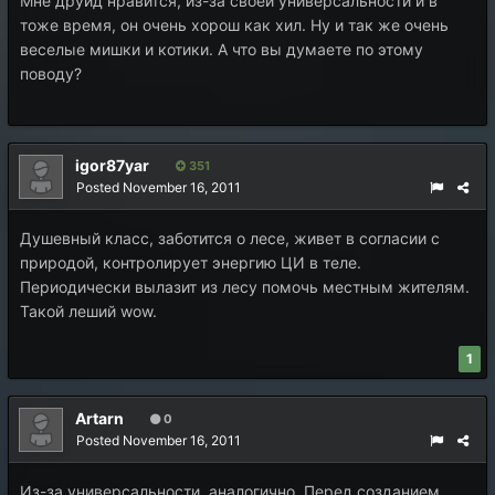
Мне друид нравится, из-за своей универсальности и в
тоже время, он очень хорош как хил. Ну и так же очень
веселые мишки и котики. А что вы думаете по этому
поводу?
igor87yar
351
Posted
November 16, 2011
Душевный класс, заботится о лесе, живет в согласии с
природой, контролирует энергию ЦИ в теле.
Периодически вылазит из лесу помочь местным жителям.
Такой леший wow.
1
Artarn
0
Posted
November 16, 2011
Из-за универсальности, аналогично. Перед созданием