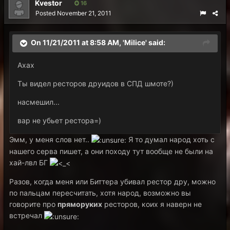
Kvestor
16
Posted
November 21, 2011
On 11/21/2011 at 8:58 AM, 'Milice' said:
Ахах
Ты видел ресторов друидов в СПД шмоте?)
насмешил...
вар не убьет рестора=)
Эмм, у меня слов нет..
Я то думал народ хоть с
нашего серва пишет, а они походу тут вообще не были на
хай-лвл БГ
Разов, когда меня или Биттера убивал рестор дру, можно
по пальцам пересчитать, хотя народ, возможно вы
говорите про
пряморуких
ресторов, коих я наверн не
встречал