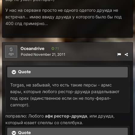
У нас на серваке просто не одного одетого друида не
встречал... имею ввиду друида у которого было бы под
400 спд примерно...
Oceandrive
71
Posted
November 21, 2011
Quote
Torgas, не забывай, что есть такие персы - армс
вары, которые любого рестор-друида разделывают
под орех (единственное если он не полу-ферал-
саппорт).
поправлю: Любого
афк рестор-друида
, или друида,
который юзает спеллы со спеллбука.
Quote