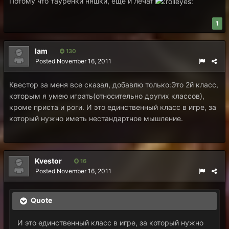
Потому что тауренки няшки, еще и лечат
1
Iam
130
Posted
November 16, 2011
Квестор за меня все сказал, добавлю только:Это 2й класс,
которым я умею играть(относительно других классов),
кроме приста и роги. И это единственный класс в игре, за
который нужно иметь нестандартное мышление.
Kvestor
16
Posted
November 16, 2011
Quote
И это единственный класс в игре, за который нужно