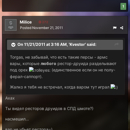
1
Milice
272
Posted
November 21, 2011
On 11/21/2011 at 3:16 AM, 'Kvestor' said:
Torgas, не забывай, что есть такие персы - армс
вары, которые
любого
рестор-друида разделывают
под орех
(единственное если он не полу-
ферал-саппорт).
Жалко я тебя не встречал, когда варом тут играл
Ахах
Ты видел ресторов друидов в СПД шмоте?)
насмешил...
вар не убьет рестора=)