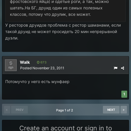
фростовского яйца) и одетые роги, а так, можно
шатать.На БГ, друид один из самых полезных
классов, потому что друлик, все может.
У ресторов друидов проблема с рестор шаманами, если
такой друид не может просидеть 20 мин непрерывной
дуэли.
Walk
673
Posted
November 23, 2011
Потомучто у него есть мунфаер
1
PREV
NEXT
Page 1 of 2
Create an account or sign in to