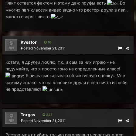
Факт остается фактом и этому даж пруфы есть
Во
многих пвп-классик видео видно что рестор-друли в пвп..
мягко говоря - никто
Kvestor
16
Posted
November 21, 2011
Кстати, я друлей люблю, т.к. и сам за них играю - не
подумайте, что я просто гоню на определенные класс!
Я лишь высказываю объективную оценку.. Мне
самому жалко, что на классике друли в пвп ничто из себя
не представляют
Torgas
227
Posted
November 21, 2011
Рестор может убить только откровенно неодетых рогов