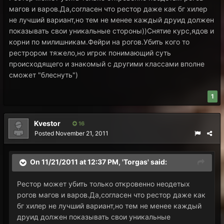
магов и варов.Да,согласен что рестор даже как бг хилер
не лучший вариант,но тем не менее каждый друид должен
показывать свои уникальные стороны))Снятие курс,ядов и
корни по милишникам.Фейри на рогов.Убить кого то
рестрором тяжело,но игрок понимающий суть
происходящего и знакомый с другими классами вполне
сможет "блеснуть")
1
Kvestor
16
Posted
November 21, 2011
On 11/21/2011 at 12:37 PM, 'Torgas' said:
Рестор может убить только откровенно неодетых
рогов магов и варов.Да,согласен что рестор даже как
бг хилер не лучший вариант,но тем не менее каждый
друид должен показывать свои уникальные