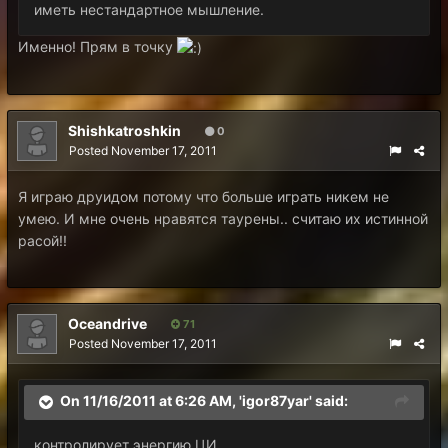
иметь нестандартное мышление.
Именно! Прям в точку
Shishkatroshkin
0
Posted
November 17, 2011
Я играю друидом потому что больше играть никем не
умею. И мне очень нравятся таурены.. считаю их истинной
расой!!
Oceandrive
71
Posted
November 17, 2011
On 11/16/2011 at 6:26 AM, 'igor87yar' said:
контролирует энергию ЦИ