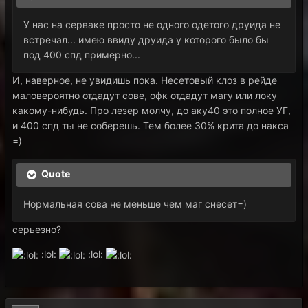
У нас на серваке просто не одного одетого друида не
встречал... имею ввиду друида у которого было бы
под 400 спд примерно...
И, наверное, не увидишь пока. Несетовый клоз в рейде
маловероятно отдадут сове, офк отдадут магу или локу
какому-нибудь. Про лезер молчу, до аку40 это полное УГ,
и 400 спд ты не соберешь. Тем более 30% крита до накса
=)
Quote
Нормальная сова не меньше чем маг снесет=)
серьезно?
:lol:
:lol: