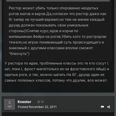
Рестор может убить только откровенно неодетых
рогов магов и варов.Да,согласен что рестор даже как
бг хилер не лучший вариант,но тем не менее каждый
друид должен показывать свои уникальные
стороны))Снятие курс,ядов и корни по
милишникам.Фейри на рогов.Убить кого то рестрором
тяжело,но игрок понимающий суть происходящего и
знакомый с другими классами вполне сможет
"блеснуть")
У рестора по идее, проблемные классы это те кто сосут (
шп, локи ), фрост-маги(только из-за фростовского яйца) и
одетые роги, а так, можно шатать.На БГ, друид один из
самых полезных классов, потому что друлик, все может.
Kvestor
16
Posted
November 22, 2011