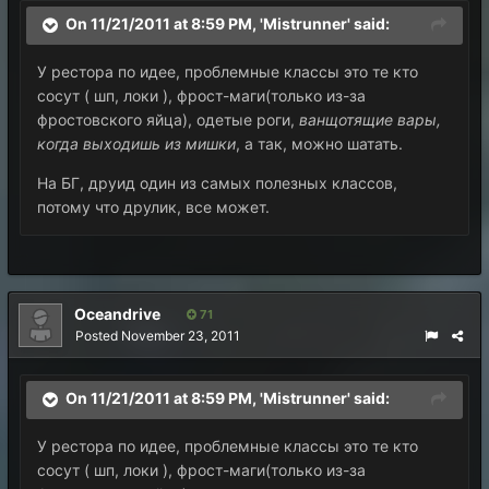
On 11/21/2011 at 8:59 PM, 'Mistrunner' said:
У рестора по идее, проблемные классы это те кто
сосут ( шп, локи ), фрост-маги(только из-за
фростовского яйца), одетые роги,
ванщотящие вары,
когда выходишь из мишки
, а так, можно шатать.
На БГ, друид один из самых полезных классов,
потому что друлик, все может.
Oceandrive
71
Posted
November 23, 2011
On 11/21/2011 at 8:59 PM, 'Mistrunner' said:
У рестора по идее, проблемные классы это те кто
сосут ( шп, локи ), фрост-маги(только из-за