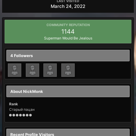
LAST VISITED
March 24, 2022
COMMUNITY REPUTATION
1144
Superman Would Be Jealous
4 Followers
About NickMonk
Rank
Старый пацан
Recent Profile Visitors