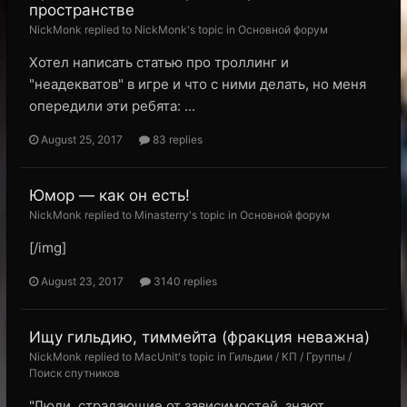
пространстве
NickMonk replied to NickMonk's topic in
Основной форум
Хотел написать статью про троллинг и
"неадекватов" в игре и что с ними делать, но меня
опередили эти ребята: ...
August 25, 2017
83 replies
Юмор — как он есть!
NickMonk replied to Minasterry's topic in
Основной форум
[/img]
August 23, 2017
3140 replies
Ищу гильдию, тиммейта (фракция неважна)
NickMonk replied to MacUnit's topic in
Гильдии / КП / Группы /
Поиск спутников
"Люди, страдающие от зависимостей, знают,