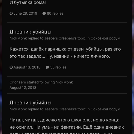
И бутылка рома!
June 29, 2019
80 replies
Дневник убийцы
NickMonk replied to Jeepers Creepers's topic in
Основной форум
Кажется, далёк парнишка от дзен-убийцы, раз его
это так задело... Ну, извини - ничего личного.
August 13, 2018
55 replies
Orionzero
started following
NickMonk
August 12, 2018
Дневник убийцы
NickMonk replied to Jeepers Creepers's topic in
Основной форум
Читал, читал, дрисню этого школоло, но до конца
не осилил. Ни ума - ни фантазии. Ещё один дневник