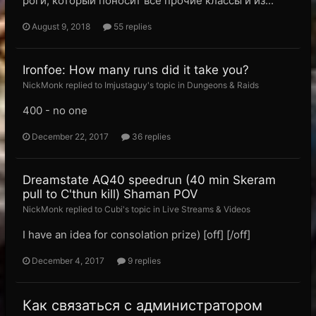
роги, который поносит все прочие классы и из...
August 9, 2018
55 replies
Ironfoe: How many runs did it take you?
NickMonk replied to Imjustaguy's topic in
Dungeons & Raids
400 - no one
December 22, 2017
36 replies
Dreamstate AQ40 speedrun (40 min Skeram
pull to C'thun kill) Shaman POV
NickMonk replied to Cubi's topic in
Live Streams & Videos
I have an idea for consolation prize) [off] [/off]
December 4, 2017
9 replies
Как связаться с администратором