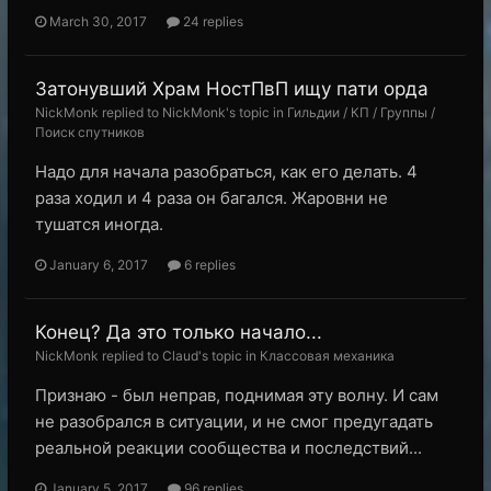
March 30, 2017
24 replies
Затонувший Храм НостПвП ищу пати орда
NickMonk replied to NickMonk's topic in
Гильдии / КП / Группы /
Поиск спутников
Надо для начала разобраться, как его делать. 4
раза ходил и 4 раза он багался. Жаровни не
тушатся иногда.
January 6, 2017
6 replies
Конец? Да это только начало...
NickMonk replied to Claud's topic in
Классовая механика
Признаю - был неправ, поднимая эту волну. И сам
не разобрался в ситуации, и не смог предугадать
реальной реакции сообщества и последствий...
January 5, 2017
96 replies