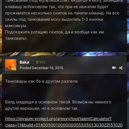
танкования (под мультибоксом). Вкратце я могу забиндить
клавишу исбоксером так, что при ее нажатии будет
прожиматся несколько скилов на панели команд. На все
скилы под танкование могу выделить 1-3 кнопки
максимум.
Подскажите ротацию скилов, да и вообще как им
танковать).
Baka
913
Posted
December 16, 2015
Танковары как бэ в другом разлеле.
Билд медведя в основном такой. Возможны немного
другие вариации, но в основном так.
https://elysium-project.org/armory/tool/talentCalculator?
class=11&build=01400500100000005550501303022151020