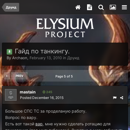
Друид
Гайд по танкингу.
By
Archaon
,
February 13, 2010
in
Друид
PREV
NEXT
Page 5 of 5
mastain
245
Posted
December 16, 2015
Большое СПС ТС за проделаную работу.
Вопрос по вару.
Есть вот такой
вар
, мне нужно сделать ротацию для