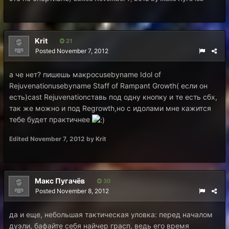
Krit
21
Posted
November 7, 2012
а че нет? пишешь макросusebyname Idol of
Rejuvenationusebyname Staff of Rampant Growth( если он
есть)cast Rejuvenationставь под одну кнопку и те есть сбх,
так же можно и под Regrowth,но с идолами мне кажится
тебе будет практичнее
Edited
November 7, 2012
by Krit
Макс Пугачёв
30
Posted
November 8, 2012
да и еще, небольшая тактическая уловка: перед началом
дуэли, бафайте себя найчер грасп, ведь его время