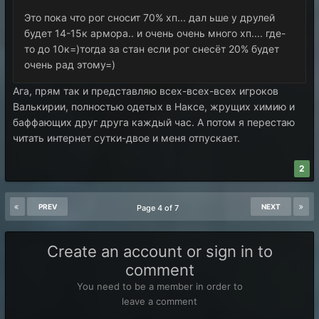
Это пока что рог сносит 70% хп... дал ьше у друлей
будет 14-15к армора.. и очень очень много хп.... где-
то до 10к=)тогда за стан если рог снесёт 20% будет
очень рад этому=)
Ага, прям так и представляю всех-всех-всех игроков
Валькирии, полностью одетых в Наксе, жрущих химию и
баффающих друг друга каждый час. А потом я перестаю
читать интернет сутки-двое и меня отпускает.
2
PREV
NEXT
Page 4 of 7
Create an account or sign in to
comment
You need to be a member in order to
leave a comment