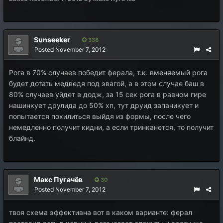
Sunseeker
338
Posted
November 7, 2012
Рога в 70% случаев победит ферала, т.к. вменяемый рога
будет дотать медведя под эвагой, а в этом случае баш в
80% случаев уйдет в додж, за 15 сек рога в равном гире
нашинкует друлида до 50% хп, тут друид запаникует и
попытается похилиться выйдя из формы, после чего
немедленно получит кидни, а если тринканется, то получит
блайнд.
Макс Пугачёв
30
Posted
November 7, 2012
твоя схема эффективна вот в каком варианте: ферал