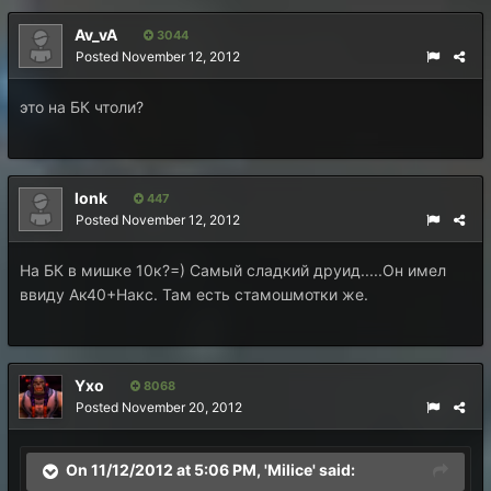
Av_vA
3044
Posted
November 12, 2012
это на БК чтоли?
lonk
447
Posted
November 12, 2012
На БК в мишке 10к?=) Самый сладкий друид.....Он имел
ввиду Ак40+Накс. Там есть стамошмотки же.
Yxo
8068
Posted
November 20, 2012
On 11/12/2012 at 5:06 PM, 'Milice' said: