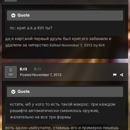
Quote
пс: крит a.k.a Kirt ты?
да,я кирт,мой первый друль был крит,его забанили и
удалили за читерство
Edited
November 7, 2012
by Krit
Krit
21
Posted
November 7, 2012
Quote
кстати, мб у кого то есть такой макрос: при каждом
решифте автоматически сменялось оружие,
желательно на все три формы
есть адонн usebyname, ставишь его и примерно пишешь