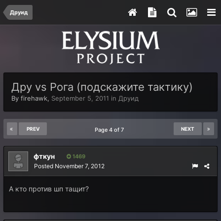
Друид
Дру vs Рога (подскажите тактику)
By
firehawk
,
September 5, 2011
in
Друид
PREV
NEXT
Page 4 of 7
фткyн
1469
Posted
November 7, 2012
А кто против шп тащит?