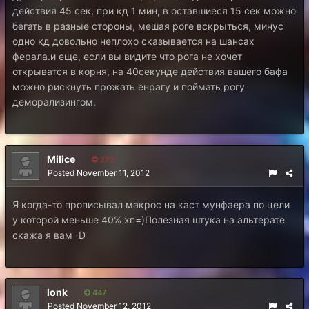
действия 45 сек, при кд 1 мин, в оставшиеся 15 сек можно
бегать в разные стороны, мешая роге вскрыться, минус
одно кд довольно неплохо сказывается на шансах
ферала.и еще, если вы видите что рога не хочет
открыватся в корня, на 40секунде действия вашего бафа
можно рискнуть прожать енрагу и поймать рогу
деморализингом.
Milice
272
Posted
November 11, 2012
Я когда-то прописывал макрос на каст мунфаера по цели
у которой меньше 40% хп=)Полезная штука на альтерате
скажа я вам=D
lonk
447
Posted
November 12, 2012