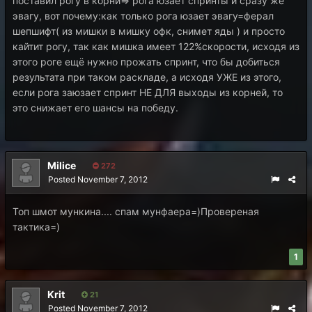
поставил рогу в корни=> рога юзает спринты и сразу же
эвагу, вот почему:как только рога юзает эвагу=ферал
шепшифт( из мишки в мишку офк, снимет яды ) и просто
кайтит рогу, так как мишка имеет 122%скорости, исходя из
этого роге ещё нужно прожать спринт, что бы добиться
результата при таком раскладе, а исходя УЖЕ из этого,
если рога заюзает спринт НЕ ДЛЯ выходы из корней, то
это снижает его шансы на победу.
Milice
272
Posted
November 7, 2012
Топ шмот мункина.... спам мунфаера=)Провереная
тактика=)
1
Krit
21
Posted
November 7, 2012