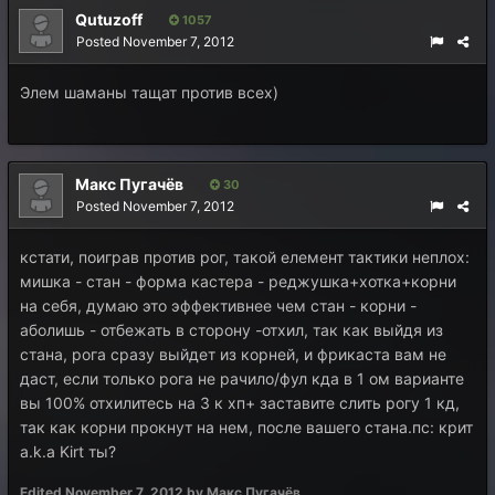
Qutuzoff
1057
Posted
November 7, 2012
Элем шаманы тащат против всех)
Макс Пугачёв
30
Posted
November 7, 2012
кстати, поиграв против рог, такой елемент тактики неплох:
мишка - стан - форма кастера - реджушка+хотка+корни
на себя, думаю это эффективнее чем стан - корни -
аболишь - отбежать в сторону -отхил, так как выйдя из
стана, рога сразу выйдет из корней, и фрикаста вам не
даст, если только рога не рачило/фул кда в 1 ом варианте
вы 100% отхилитесь на 3 к хп+ заставите слить рогу 1 кд,
так как корни прокнут на нем, после вашего стана.пс: крит
a.k.a Kirt ты?
Edited
November 7, 2012
by Макс Пугачёв