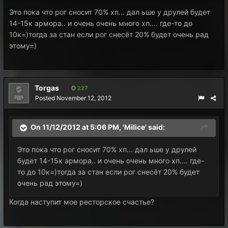
Это пока что рог сносит 70% хп... дал ьше у друлей будет
14-15к армора.. и очень очень много хп.... где-то до
10к=)тогда за стан если рог снесёт 20% будет очень рад
этому=)
Torgas
227
Posted
November 12, 2012
On 11/12/2012 at 5:06 PM, 'Milice' said:
Это пока что рог сносит 70% хп... дал ьше у друлей
будет 14-15к армора.. и очень очень много хп.... где-
то до 10к=)тогда за стан если рог снесёт 20% будет
очень рад этому=)
Когда наступит мое ресторское счастье?