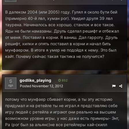
В далеком 2004 (или 2005) году. Гулял я около бути бей
(примерно 40-й лвл, хуман рог). Увидил друля 39 лвл
таурена. Начиналось все хорошо. станлок и все такое.
Яды не были намазаны. Друль сделал решифт и отбежал
от меня. Поставил в корни. Я ваниш. Дал гарроту. Друль
решифт, хилки и опять поставил в корни и начал бить
мунфаером. В итоге я умер не подойдя к нему. Это был
кайт. Почему сейчас такая тактика не получится?
godlike_playing
852
Posted
November 12, 2012
потому что мунфаер сбивает корни, а ты эту историю
придумал и на ретейле ты не играл.я представляю себе
игру людей с ретейла и играют они реально на высшем
возможном уровне игры. у нас даже есть примеры- Энт,
Pa (рог был за альянс)не все ретейлеры хай-скилл