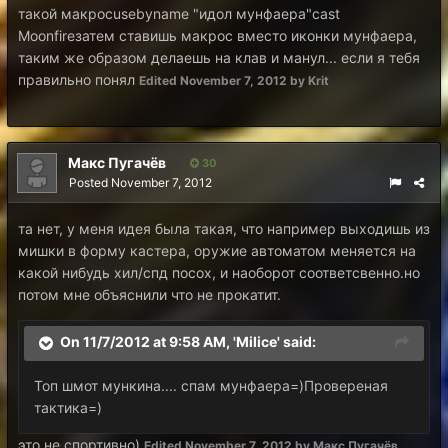
такой макросusebyname "идол мунфаера"cast
Moonfireзатем ставишь макрос вместо иконки мунфаера,
таким же образом делаешь на клав и манул... если я тебя
правильно понял
Edited
November 7, 2012
by Krit
Макс Пугачёв
30
Posted
November 7, 2012
та нет, у меня идея была такая, что например выходишь из
мишки в форму кастера, оружие автоматом меняется на
какой нибудь хил/спд посох, и наоборот соответсвенно.но
потом мне объяснили что не прокатит.
On 11/7/2012 at 9:58 AM, 'Milice' said:
Топ шмот мункина.... спам мунфаера=)Провереная
тактика=)
это не спортивно)
Edited
November 7, 2012
by Макс Пугачёв