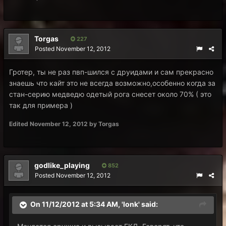
Torgas
227
Posted
November 12, 2012
Гротер, ты не раз пвп-шился с друидами и сам прекрасно
знаешь что кайт это не всегда возможно,особенно когда за
стан-серию медведю одетый рога снесет около 70% ( это
так для примера )
Edited
November 12, 2012
by Torgas
godlike_playing
852
Posted
November 12, 2012
On 11/12/2012 at 5:34 AM, 'lonk' said: