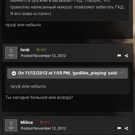
Меняется оружие и вызывает ГКД. Говорят, что
грамотно написанный макрос позволяет избегать ГКД.
Я его знаю кстати=)
пруф или небыло
lonk
447
Posted
November 12, 2012
On 11/12/2012 at 1:05 PM, 'godlike_playing' said:
пруф или небыло
Ты сегодня больной или всегда?
Milice
272
Posted
November 12, 2012