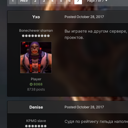
2
3
4
5
6
7
Page 7 of 7
PREV
Yxo
Posted
October 28, 2017
Bonechewer shaman
Вы играете на другом сервере,
проектов.
Player
8068
8738 posts
Denise
Posted
October 28, 2017
KPMG slave
Судя по рейтингу гильда наполн