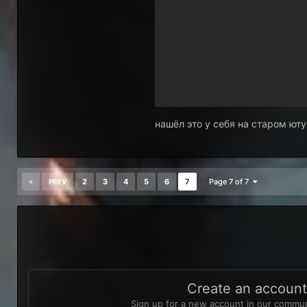
нашёл это у себя на старом ют
2
3
4
5
6
7
Page 7 of 7
PREV
Create an accoun
Sign up for a new account in our communi