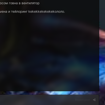
осом говна в вентилятор
емена и тейлоринг kekekkekekekekололо.
Report post