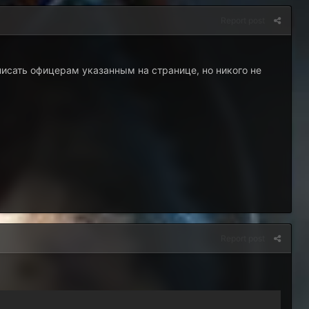
Report post
писать офицерам указанным на странице, но никого не
Report post